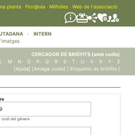
na planta
·
Flor@ula
·
Milfulles
·
Web de l'associació
IUTADANA
·
INTERN
'imatges
CERCADOR DE BRIÒFITS (amb codis)
L
·
M
·
N
·
O
·
P
·
Q
·
R
·
S
·
T
·
U
·
V
·
X
·
Y
·
Z
[Ajuda]
[Amaga codis]
[ Etiquetes de briòfits ]
re
l codi del gènere