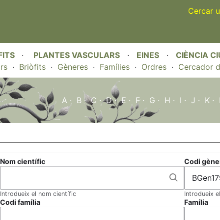
Skip
Cercar u
to
main
content
FITS
·
PLANTES VASCULARS
·
EINES
·
CIÈNCIA C
rs
·
Briòfits
·
Gèneres
·
Famílies
·
Ordres
·
Cercador d
A
·
B
·
C
·
D
·
E
·
F
·
G
·
H
·
I
·
J
·
K
·
Nom científic
Codi gène
Introdueix el nom científic
Introdueix e
Codi família
Família