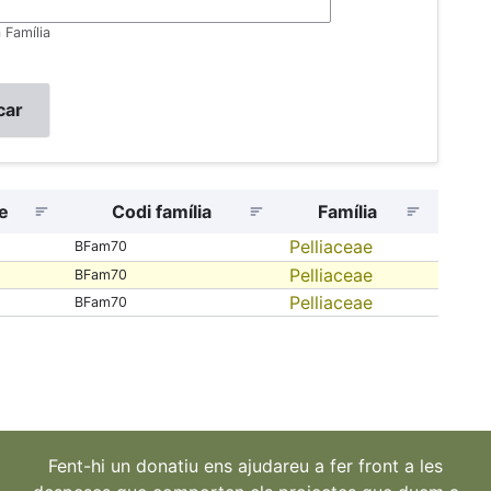
a Família
e
Codi família
Família
Pelliaceae
BFam70
Pelliaceae
BFam70
Pelliaceae
BFam70
Fent-hi un donatiu ens ajudareu a fer front a les