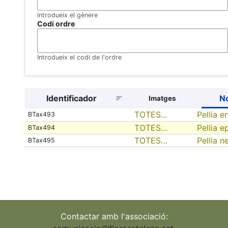
Introdueix el gènere
Codi ordre
Introdueix el codi de l'ordre
Identificador
No
Imatges
TOTES…
Pellia en
BTax493
TOTES…
Pellia e
BTax494
TOTES…
Pellia n
BTax495
Contactar amb l'associació: