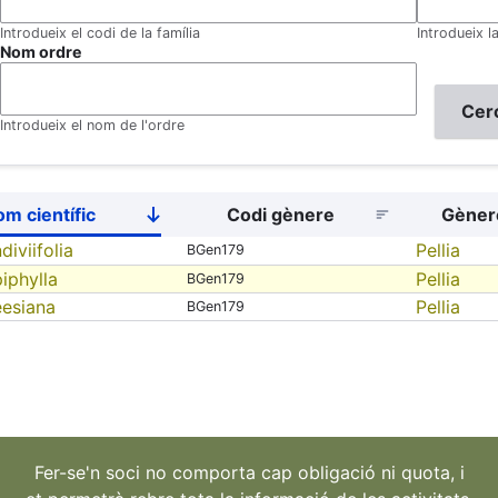
Introdueix el codi de la família
Introdueix l
Nom ordre
Introdueix el nom de l'ordre
m científic
Codi gènere
Gèner
Sort
descending
diviifolia
Pellia
BGen179
piphylla
Pellia
BGen179
eesiana
Pellia
BGen179
Fer-se'n soci no comporta cap obligació ni quota, i