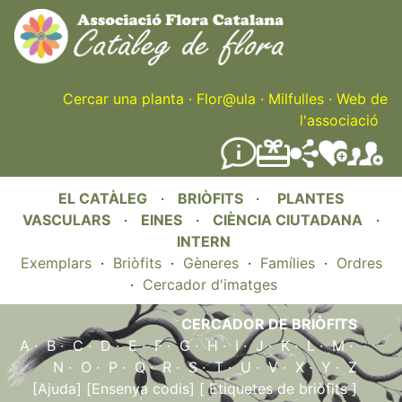
Skip
to
main
content
Cercar una planta
·
Flor@ula
·
Milfulles
·
Web de
l'associació
EL CATÀLEG
·
BRIÒFITS
·
PLANTES
VASCULARS
·
EINES
·
CIÈNCIA CIUTADANA
·
INTERN
Exemplars
·
Briòfits
·
Gèneres
·
Famílies
·
Ordres
·
Cercador d'imatges
CERCADOR DE BRIÒFITS
A
·
B
·
C
·
D
·
E
·
F
·
G
·
H
·
I
·
J
·
K
·
L
·
M
·
N
·
O
·
P
·
Q
·
R
·
S
·
T
·
U
·
V
·
X
·
Y
·
Z
[Ajuda]
[Ensenya codis]
[ Etiquetes de briòfits ]