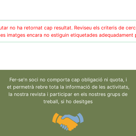
tar no ha retornat cap resultat. Reviseu els criteris de cer
es imatges encara no estiguin etiquetades adequadament pe
Fer-se'n soci no comporta cap obligació ni quota, i
et permetrà rebre tota la informació de les activitats,
la nostra revista i participar en els nostres grups de
treball, si ho desitges