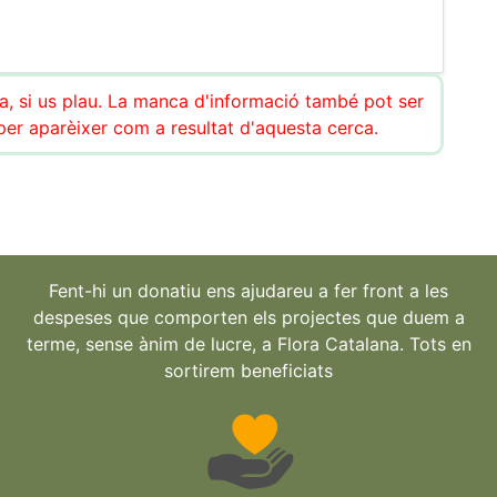
ca, si us plau. La manca d'informació també pot ser
r aparèixer com a resultat d'aquesta cerca.
Fent-hi un donatiu ens ajudareu a fer front a les
despeses que comporten els projectes que duem a
terme, sense ànim de lucre, a Flora Catalana. Tots en
sortirem beneficiats