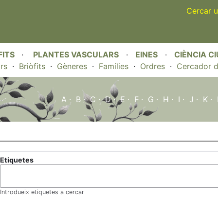
Skip
Cercar u
to
main
content
FITS
·
PLANTES VASCULARS
·
EINES
·
CIÈNCIA C
rs
·
Briòfits
·
Gèneres
·
Famílies
·
Ordres
·
Cercador d
A
·
B
·
C
·
D
·
E
·
F
·
G
·
H
·
I
·
J
·
K
·
Etiquetes
Introdueix etiquetes a cercar