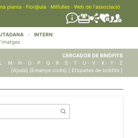
na planta
·
Flor@ula
·
Milfulles
·
Web de l'associació
IUTADANA
·
INTERN
'imatges
CERCADOR DE BRIÒFITS
L
·
M
·
N
·
O
·
P
·
Q
·
R
·
S
·
T
·
U
·
V
·
X
·
Y
·
Z
[Ajuda]
[Ensenya codis]
[ Etiquetes de briòfits ]