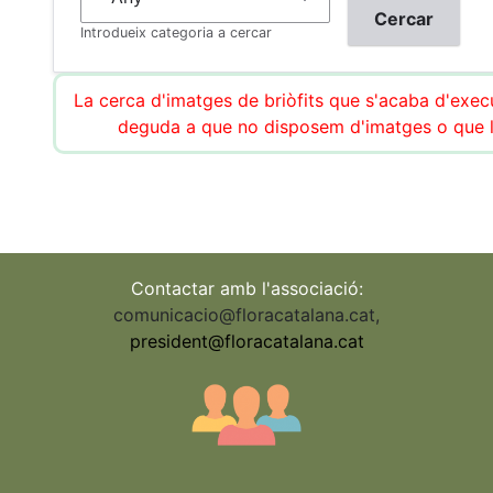
Introdueix categoria a cercar
La cerca d'imatges de briòfits que s'acaba d'execu
deguda a que no disposem d'imatges o que l
Contactar amb l'associació:
comunicacio@floracatalana.cat
,
president@floracatalana.cat