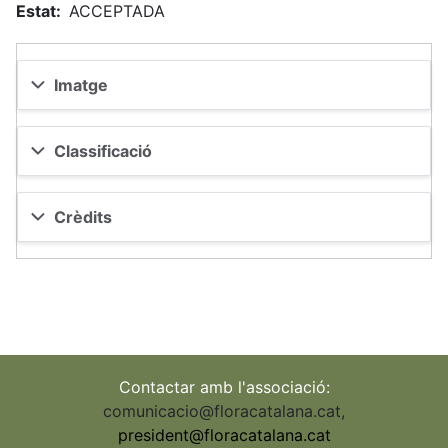
Estat
ACCEPTADA
Imatge
Classificació
Crèdits
Contactar amb l'associació:
comunicacio@floracatalana.cat
,
president@floracatalana.cat