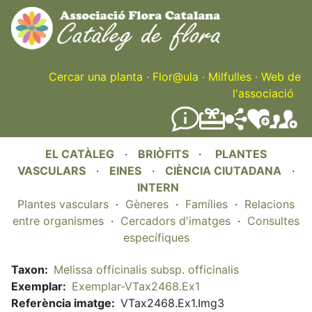
Skip
to
main
content
Cercar una planta
·
Flor@ula
·
Milfulles
·
Web de
l'associació
EL CATÀLEG
·
BRIÒFITS
·
PLANTES
VASCULARS
·
EINES
·
CIÈNCIA CIUTADANA
·
INTERN
Plantes vasculars
·
Gèneres
·
Famílies
·
Relacions
entre organismes
·
Cercadors d'imatges
·
Consultes
específiques
Taxon
Melissa officinalis subsp. officinalis
Exemplar
Exemplar-VTax2468.Ex1
Referència imatge
VTax2468.Ex1.Img3