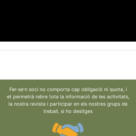
Fer-se'n soci no comporta cap obligació ni quota, i
et permetrà rebre tota la informació de les activitats,
la nostra revista i participar en els nostres grups de
treball, si ho desitges