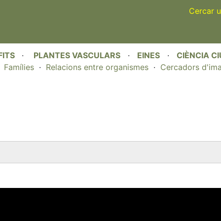
Skip
Cercar u
to
main
content
FITS
·
PLANTES VASCULARS
·
EINES
·
CIÈNCIA C
·
Famílies
·
Relacions entre organismes
·
Cercadors d'im