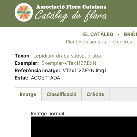
EL CATÀLEG
·
BRIÒ
Plantes vasculars
·
Gèneres
Taxon
Lepidium draba subsp. draba
Exemplar
Exemplar-VTax1127.ExN
Referència imatge
VTax1127.ExN.Img1
Estat
ACCEPTADA
Imatge
Classificació
Crèdits
(active
tab)
Imatge normal