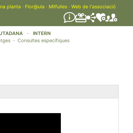
na planta
·
Flor@ula
·
Milfulles
·
Web de l'associació
IUTADANA
·
INTERN
atges
·
Consultes específiques