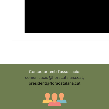
Contactar amb l'associació:
comunicacio@floracatalana.cat
,
president@floracatalana.cat