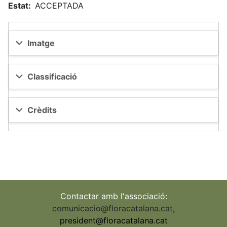
Estat
ACCEPTADA
Imatge
Classificació
Crèdits
Contactar amb l'associació:
comunicacio@floracatalana.cat
,
president@floracatalana.cat