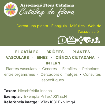
Skip
to
main
content
Cercar una planta
·
Flor@ula
·
Milfulles
·
Web de
l'associació
EL CATÀLEG
·
BRIÒFITS
·
PLANTES
VASCULARS
·
EINES
·
CIÈNCIA CIUTADANA
·
INTERN
Plantes vasculars
·
Gèneres
·
Famílies
·
Relacions
entre organismes
·
Cercadors d'imatges
·
Consultes
específiques
Taxon
Hirschfeldia incana
Exemplar
Exemplar-VTax1031.ExN
Referència imatge
VTax1031.ExN.Img4