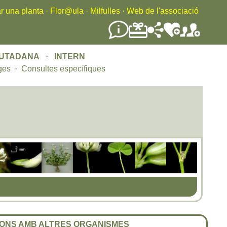
r una planta
·
Flor@ula
·
Milfulles
·
Web de l'associació
IUTADANA
·
INTERN
ges
·
Consultes específiques
ONS AMB ALTRES ORGANISMES