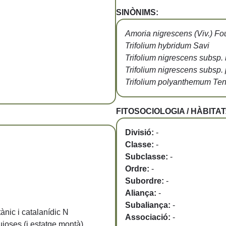
SINÒNIMS:
Amoria nigrescens (Viv.) Fou
Trifolium hybridum Savi
Trifolium nigrescens subsp. 
Trifolium nigrescens subsp
Trifolium polyanthemum Ten
FITOSOCIOLOGIA / HÀBITAT
Divisió:
-
Classe:
-
Subclasse:
-
Ordre:
-
Subordre:
-
Aliança:
-
Subaliança:
-
itànic i catalanídic N
Associació:
-
joses (i estatge montà)