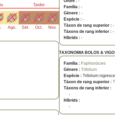
Ordre :
-
iu
Tardor
Família :
-
Gènere :
-
Espècie :
-
Tàxon de rang superior :
-
l.
Ago.
Set.
Oct.
Nov.
Tàxons de rang inferior :
-
Híbrids :
-
TAXONOMIA BOLOS & VIGO
Família :
Papilionàcies
Gènere :
Trifolium
Espècie :
Trifolium nigresce
Tàxon de rang superior :
T
Tàxons de rang inferior :
-
Híbrids :
-