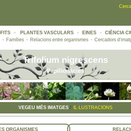
Skip
Cerca
to
main
content
FITS
·
PLANTES VASCULARS
·
EINES
·
CIÈNCIA C
·
Famílies
·
Relacions entre organismes
·
Cercadors d'imat
Trifolium nigrescens
Papilionàcies
VEGEU MÉS IMATGES
/
IL·LUSTRACIONS
RES ORGANISMES
RELACI