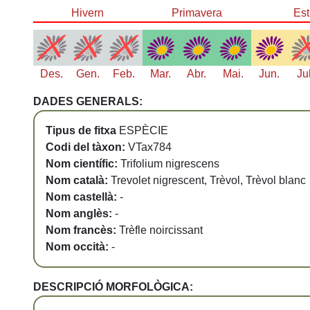
Hivern
Primavera
Est
Des.
Gen.
Feb.
Mar.
Abr.
Mai.
Jun.
Ju
DADES GENERALS:
Tipus de fitxa
ESPÈCIE
Codi del tàxon:
VTax784
Nom científic:
Trifolium nigrescens
Nom català:
Trevolet nigrescent, Trèvol, Trèvol blanc
Nom castellà:
-
Nom anglès:
-
Nom francès:
Trèfle noircissant
Nom occità:
-
DESCRIPCIÓ MORFOLÒGICA: