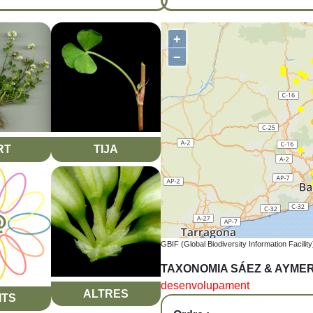
+
−
RT
TIJA
GBIF (Global Biodiversity Information Facility
TAXONOMIA SÁEZ & AYME
desenvolupament
ALTRES
ITS