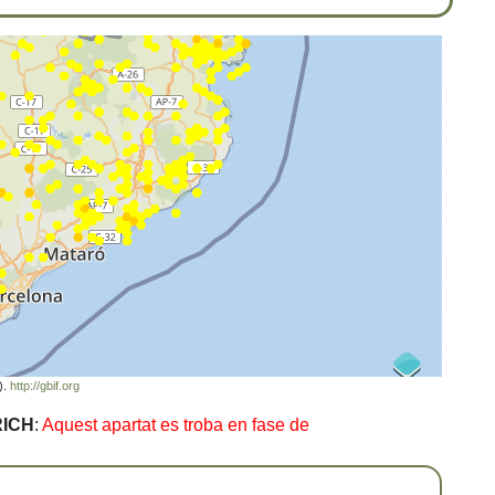
).
http://gbif.org
RICH
:
Aquest apartat es troba en fase de