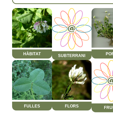
HÀBITAT
PO
SUBTERRANI
FULLES
FLORS
FRU