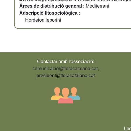
Àrees de distribució general :
Mediterrani
Adscripció fitosociològica :
Hordeion leporini
Contactar amb l'associació:
comunicacio@floracatalana.cat
,
president@floracatalana.cat
Lli