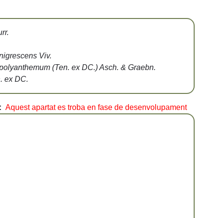
rr.
nigrescens Viv.
. polyanthemum (Ten. ex DC.) Asch. & Graebn.
. ex DC.
:
Aquest apartat es troba en fase de desenvolupament