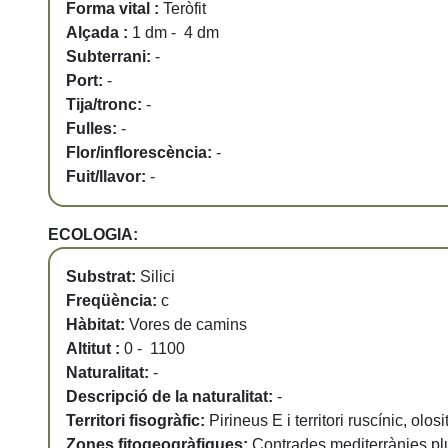
Forma vital :
Teròfit
Alçada :
1 dm - 4 dm
Subterrani:
-
Port:
-
Tija/tronc:
-
Fulles:
-
Flor/inflorescència:
-
Fuit/llavor:
-
ECOLOGIA:
Substrat:
Silici
Freqüència:
c
Hàbitat:
Vores de camins
Altitut :
0 - 1100
Naturalitat:
-
Descripció de la naturalitat:
-
Territori fisogràfic:
Pirineus E i territori ruscínic, olos
Zones fitogeogràfiques:
Contrades mediterrànies plu