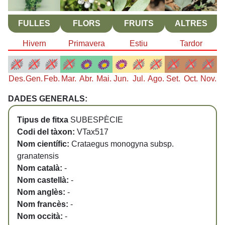
FULLES
FLORS
FRUITS
ALTRES
Hivern
Primavera
Estiu
Tardor
Des.
Gen.
Feb.
Mar.
Abr.
Mai.
Jun.
Jul.
Ago.
Set.
Oct.
Nov.
DADES GENERALS:
Tipus de fitxa
SUBESPÈCIE
Codi del tàxon:
VTax517
Nom científic:
Crataegus monogyna subsp.
granatensis
Nom català:
-
Nom castellà:
-
Nom anglès:
-
Nom francès:
-
Nom occità:
-