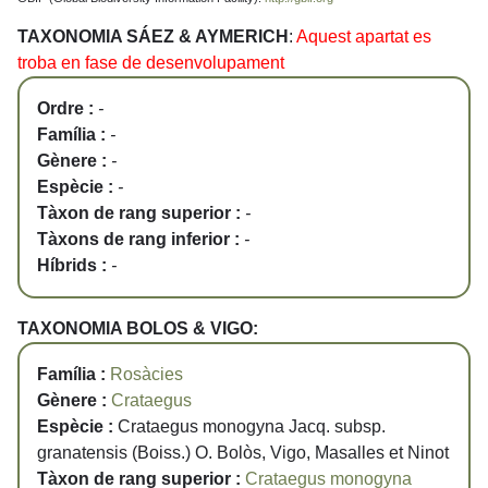
TAXONOMIA SÁEZ & AYMERICH
:
Aquest apartat es
troba en fase de desenvolupament
Ordre :
-
Família :
-
Gènere :
-
Espècie :
-
Tàxon de rang superior :
-
Tàxons de rang inferior :
-
Híbrids :
-
TAXONOMIA BOLOS & VIGO:
Família :
Rosàcies
Gènere :
Crataegus
Espècie :
Crataegus monogyna Jacq. subsp.
granatensis (Boiss.) O. Bolòs, Vigo, Masalles et Ninot
Tàxon de rang superior :
Crataegus monogyna