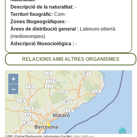
Descripció de la naturalitat:
-
Territori fisogràfic:
Com·
Zones fitogeogràfiques:
-
Àrees de distribució general :
Lateeuro-siberià
(medioeuropeu)
Adscripció fitosociològica :
-
RELACIONS AMB ALTRES ORGANISMES
+
−
GBIF (Global Biodiversity Information Facility).
http://gbif.org