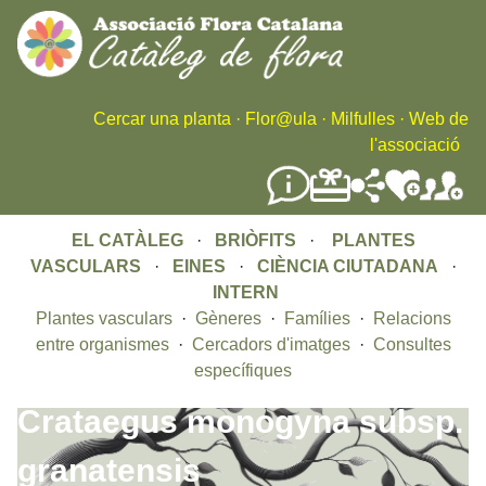
Skip
to
main
content
Cercar una planta
·
Flor@ula
·
Milfulles
·
Web de
l'associació
EL CATÀLEG
·
BRIÒFITS
·
PLANTES
VASCULARS
·
EINES
·
CIÈNCIA CIUTADANA
·
INTERN
Plantes vasculars
·
Gèneres
·
Famílies
·
Relacions
entre organismes
·
Cercadors d'imatges
·
Consultes
específiques
Crataegus monogyna subsp.
granatensis