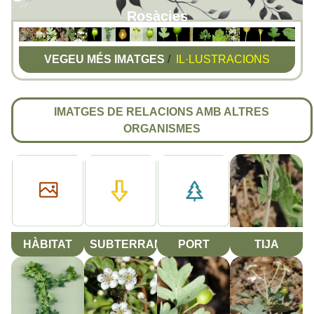
Rosàcies
VEGEU MÉS IMATGES
/
IL·LUSTRACIONS
IMATGES DE RELACIONS AMB ALTRES
ORGANISMES
HÀBITAT
SUBTERRANI
PORT
TIJA