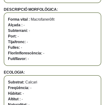
DESCRIPCIÓ MORFOLÒGICA:
Forma vital :
Macrofaneròfit
Alçada :
-
Subterrani:
-
Port:
-
Tija/tronc:
-
Fulles:
-
Flor/inflorescència:
-
Fuit/llavor:
-
ECOLOGIA:
Substrat:
Calcari
Freqüència:
-
Hàbitat:
-
Altitut :
-
Naturalitat:
-