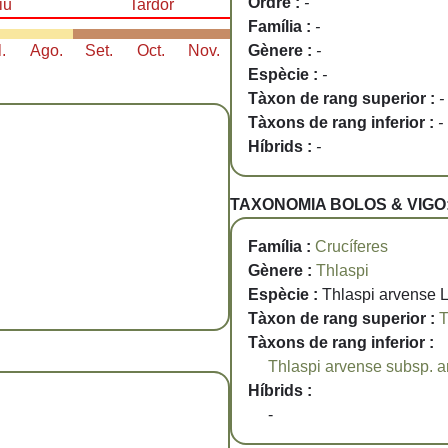
Ordre :
-
iu
Tardor
Família :
-
Gènere :
-
l.
Ago.
Set.
Oct.
Nov.
Espècie :
-
Tàxon de rang superior :
-
Tàxons de rang inferior :
-
Híbrids :
-
TAXONOMIA BOLOS & VIGO
Família :
Crucíferes
Gènere :
Thlaspi
Espècie :
Thlaspi arvense L
Tàxon de rang superior :
T
Tàxons de rang inferior :
Thlaspi arvense subsp. 
Híbrids :
-