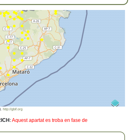
).
http://gbif.org
RICH
:
Aquest apartat es troba en fase de