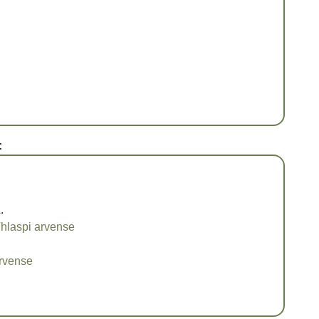
:
.
hlaspi arvense
arvense