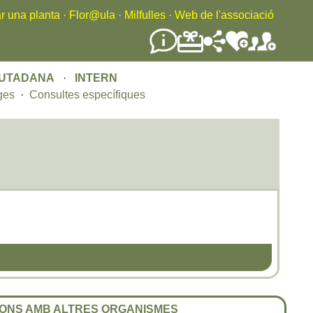
r una planta
·
Flor@ula
·
Milfulles
·
Web de l'associació
IUTADANA
·
INTERN
ges
·
Consultes específiques
ONS AMB ALTRES ORGANISMES