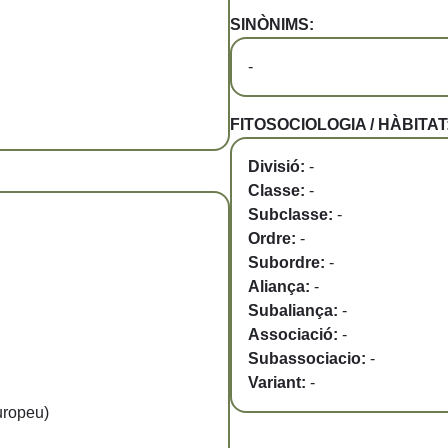
SINÒNIMS:
-
FITOSOCIOLOGIA / HÀBITAT
Divisió:
-
Classe:
-
Subclasse:
-
Ordre:
-
Subordre:
-
Aliança:
-
Subaliança:
-
Associació:
-
Subassociacio:
-
Variant:
-
uropeu)