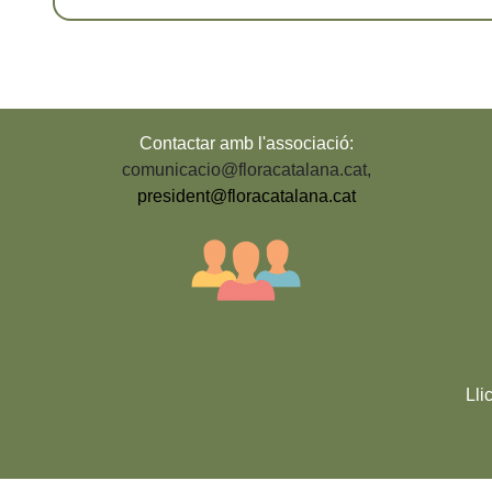
Contactar amb l'associació:
comunicacio@floracatalana.cat
,
president@floracatalana.cat
Lli