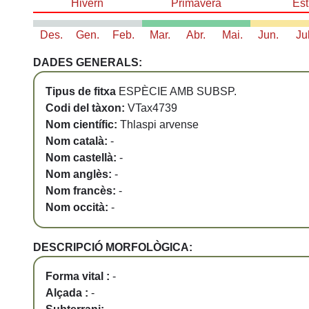
Hivern
Primavera
Est
Des.
Gen.
Feb.
Mar.
Abr.
Mai.
Jun.
Ju
DADES GENERALS:
Tipus de fitxa
ESPÈCIE AMB SUBSP.
Codi del tàxon:
VTax4739
Nom científic:
Thlaspi arvense
Nom català:
-
Nom castellà:
-
Nom anglès:
-
Nom francès:
-
Nom occità:
-
DESCRIPCIÓ MORFOLÒGICA:
Forma vital :
-
Alçada :
-