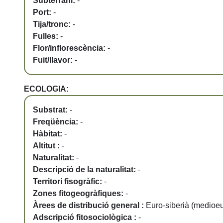
Subterrani:
-
Port:
-
Tija/tronc:
-
Fulles:
-
Flor/inflorescència:
-
Fuit/llavor:
-
ECOLOGIA:
Substrat:
-
Freqüència:
-
Hàbitat:
-
Altitut :
-
Naturalitat:
-
Descripció de la naturalitat:
-
Territori fisogràfic:
-
Zones fitogeogràfiques:
-
Àrees de distribució general :
Euro-siberià (medioe
Adscripció fitosociològica :
-