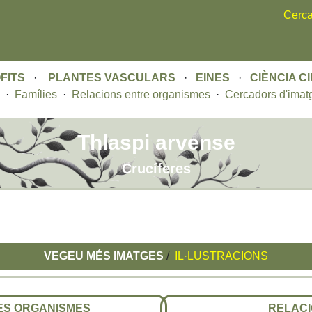
Skip
Cerca
to
main
content
FITS
·
PLANTES VASCULARS
·
EINES
·
CIÈNCIA C
·
Famílies
·
Relacions entre organismes
·
Cercadors d'imat
Thlaspi arvense
Crucíferes
VEGEU MÉS IMATGES
/
IL·LUSTRACIONS
RES ORGANISMES
RELACI