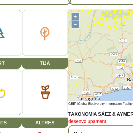
+
−
RT
TIJA
GBIF (Global Biodiversity Information Facility
TAXONOMIA SÁEZ & AYME
desenvolupament
ITS
ALTRES