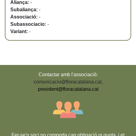
Aliança:
-
Subaliança:
-
Associació:
-
Subassociacio:
-
Variant:
-
Contactar amb l'associació:
comunicacio@floracatalana.cat
,
president@floracatalana.cat
Fer-se'n soci no comporta cap obligació ni quota, i et