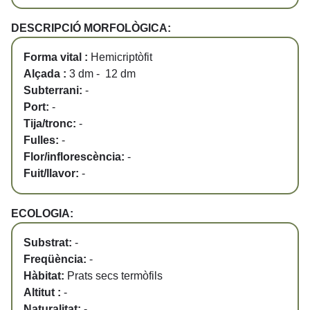
DESCRIPCIÓ MORFOLÒGICA:
Forma vital :
Hemicriptòfit
Alçada :
3 dm - 12 dm
Subterrani:
-
Port:
-
Tija/tronc:
-
Fulles:
-
Flor/inflorescència:
-
Fuit/llavor:
-
ECOLOGIA:
Substrat:
-
Freqüència:
-
Hàbitat:
Prats secs termòfils
Altitut :
-
Naturalitat:
-