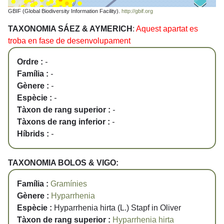
GBIF (Global Biodiversity Information Facility).
http://gbif.org
TAXONOMIA SÁEZ & AYMERICH
:
Aquest apartat es
troba en fase de desenvolupament
Ordre :
-
Família :
-
Gènere :
-
Espècie :
-
Tàxon de rang superior :
-
Tàxons de rang inferior :
-
Híbrids :
-
TAXONOMIA BOLOS & VIGO:
Família :
Gramínies
Gènere :
Hyparrhenia
Espècie :
Hyparrhenia hirta (L.) Stapf in Oliver
Tàxon de rang superior :
Hyparrhenia hirta