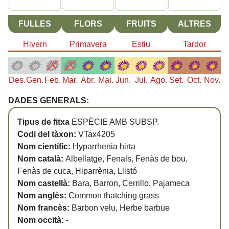
FULLES
FLORS
FRUITS
ALTRES
Hivern
Primavera
Estiu
Tardor
Des.
Gen.
Feb.
Mar.
Abr.
Mai.
Jun.
Jul.
Ago.
Set.
Oct.
Nov.
DADES GENERALS:
Tipus de fitxa
ESPÈCIE AMB SUBSP.
Codi del tàxon:
VTax4205
Nom científic:
Hyparrhenia hirta
Nom català:
Albellatge, Fenals, Fenàs de bou,
Fenàs de cuca, Hiparrènia, Llistó
Nom castellà:
Bara, Barron, Cerrillo, Pajameca
Nom anglès:
Common thatching grass
Nom francès:
Barbon velu, Herbe barbue
Nom occità:
-