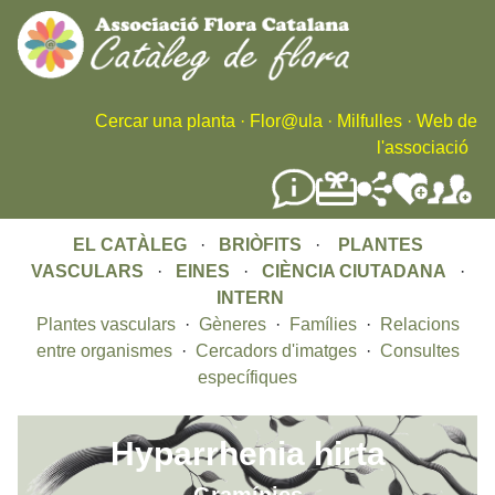
Skip
to
main
content
Cercar una planta
·
Flor@ula
·
Milfulles
·
Web de
l'associació
EL CATÀLEG
·
BRIÒFITS
·
PLANTES
VASCULARS
·
EINES
·
CIÈNCIA CIUTADANA
·
INTERN
Plantes vasculars
·
Gèneres
·
Famílies
·
Relacions
entre organismes
·
Cercadors d'imatges
·
Consultes
específiques
Hyparrhenia hirta