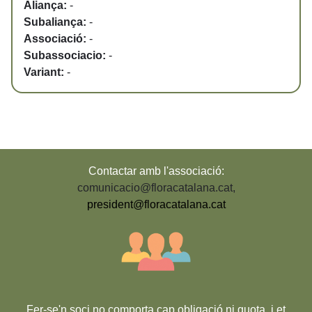
Aliança:
-
Subaliança:
-
Associació:
-
Subassociacio:
-
Variant:
-
Contactar amb l'associació:
comunicacio@floracatalana.cat
,
president@floracatalana.cat
Fer-se'n soci no comporta cap obligació ni quota, i et