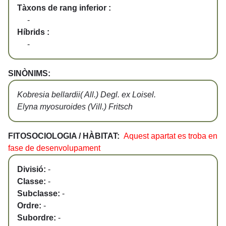
Tàxons de rang inferior :
-
Híbrids :
-
SINÒNIMS:
Kobresia bellardii( All.) Degl. ex Loisel.
Elyna myosuroides (Vill.) Fritsch
FITOSOCIOLOGIA / HÀBITAT:
Aquest apartat es troba en
fase de desenvolupament
Divisió:
-
Classe:
-
Subclasse:
-
Ordre:
-
Subordre:
-