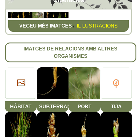
Ciperàcies
VEGEU MÉS IMATGES
/
IL·LUSTRACIONS
IMATGES DE RELACIONS AMB ALTRES
ORGANISMES
HÀBITAT
SUBTERRANI
PORT
TIJA