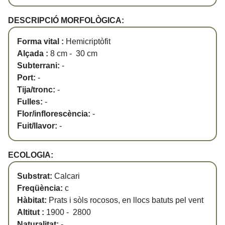
DESCRIPCIÓ MORFOLÒGICA:
Forma vital :
Hemicriptòfit
Alçada :
8 cm - 30 cm
Subterrani:
-
Port:
-
Tija/tronc:
-
Fulles:
-
Flor/inflorescència:
-
Fuit/llavor:
-
ECOLOGIA:
Substrat:
Calcari
Freqüència:
c
Hàbitat:
Prats i sòls rocosos, en llocs batuts pel vent
Altitut :
1900 - 2800
Naturalitat:
-