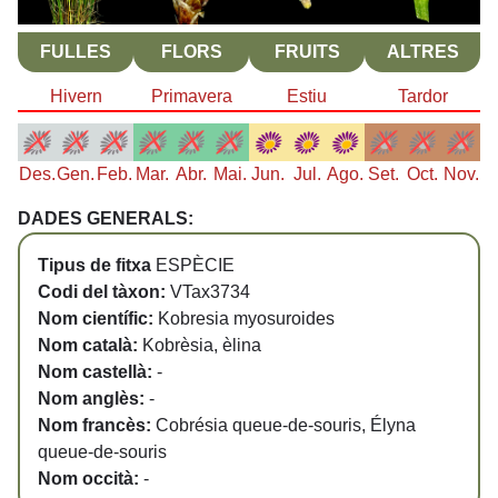
FULLES
FLORS
FRUITS
ALTRES
Hivern
Primavera
Estiu
Tardor
Des.
Gen.
Feb.
Mar.
Abr.
Mai.
Jun.
Jul.
Ago.
Set.
Oct.
Nov.
DADES GENERALS:
Tipus de fitxa
ESPÈCIE
Codi del tàxon:
VTax3734
Nom científic:
Kobresia myosuroides
Nom català:
Kobrèsia, èlina
Nom castellà:
-
Nom anglès:
-
Nom francès:
Cobrésia queue-de-souris, Élyna
queue-de-souris
Nom occità:
-