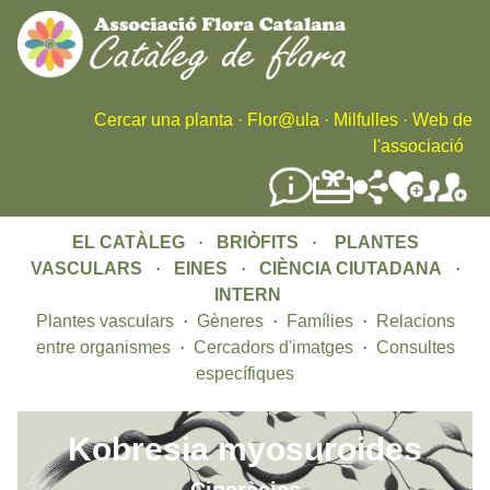
Skip
to
main
content
Cercar una planta
·
Flor@ula
·
Milfulles
·
Web de
l'associació
EL CATÀLEG
·
BRIÒFITS
·
PLANTES
VASCULARS
·
EINES
·
CIÈNCIA CIUTADANA
·
INTERN
Plantes vasculars
·
Gèneres
·
Famílies
·
Relacions
entre organismes
·
Cercadors d'imatges
·
Consultes
específiques
Kobresia myosuroides