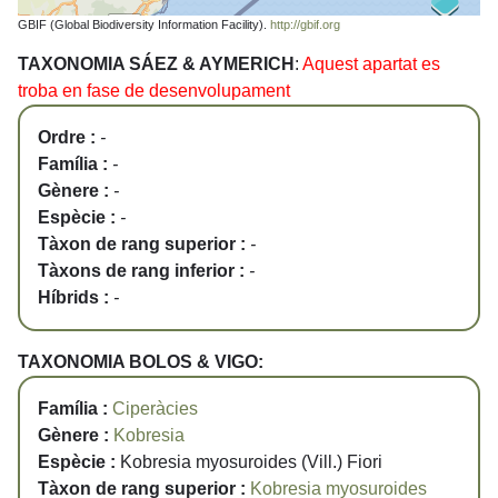
GBIF (Global Biodiversity Information Facility).
http://gbif.org
TAXONOMIA SÁEZ & AYMERICH
:
Aquest apartat es
troba en fase de desenvolupament
Ordre :
-
Família :
-
Gènere :
-
Espècie :
-
Tàxon de rang superior :
-
Tàxons de rang inferior :
-
Híbrids :
-
TAXONOMIA BOLOS & VIGO:
Família :
Ciperàcies
Gènere :
Kobresia
Espècie :
Kobresia myosuroides (Vill.) Fiori
Tàxon de rang superior :
Kobresia myosuroides