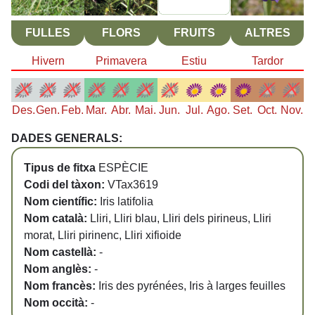
FULLES
FLORS
FRUITS
ALTRES
Hivern
Primavera
Estiu
Tardor
Des.
Gen.
Feb.
Mar.
Abr.
Mai.
Jun.
Jul.
Ago.
Set.
Oct.
Nov.
DADES GENERALS:
Tipus de fitxa
ESPÈCIE
Codi del tàxon:
VTax3619
Nom científic:
Iris latifolia
Nom català:
Lliri, Lliri blau, Lliri dels pirineus, Lliri
morat, Lliri pirinenc, Lliri xifioide
Nom castellà:
-
Nom anglès:
-
Nom francès:
Iris des pyrénées, Iris à larges feuilles
Nom occità:
-