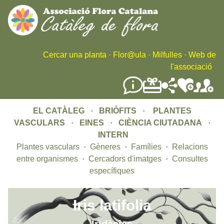
Skip
to
main
content
Cercar una planta
·
Flor@ula
·
Milfulles
·
Web de
l'associació
EL CATÀLEG
·
BRIÒFITS
·
PLANTES
VASCULARS
·
EINES
·
CIÈNCIA CIUTADANA
·
INTERN
Plantes vasculars
·
Gèneres
·
Famílies
·
Relacions
entre organismes
·
Cercadors d'imatges
·
Consultes
específiques
Iris latifolia