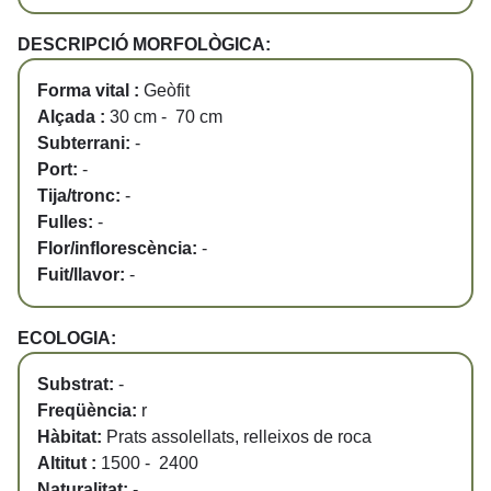
DESCRIPCIÓ MORFOLÒGICA:
Forma vital :
Geòfit
Alçada :
30 cm - 70 cm
Subterrani:
-
Port:
-
Tija/tronc:
-
Fulles:
-
Flor/inflorescència:
-
Fuit/llavor:
-
ECOLOGIA:
Substrat:
-
Freqüència:
r
Hàbitat:
Prats assolellats, relleixos de roca
Altitut :
1500 - 2400
Naturalitat:
-