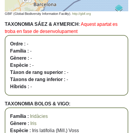
GBIF (Global Biodiversity Information Facility).
http://gbif.org
TAXONOMIA SÁEZ & AYMERICH
:
Aquest apartat es
troba en fase de desenvolupament
Ordre :
-
Família :
-
Gènere :
-
Espècie :
-
Tàxon de rang superior :
-
Tàxons de rang inferior :
-
Híbrids :
-
TAXONOMIA BOLOS & VIGO:
Família :
Iridàcies
Gènere :
Iris
Espècie :
Iris latifolia (Mill.) Voss