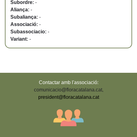
Subordre:
-
Aliança:
-
Subaliança:
-
Associació:
-
Subassociacio:
-
Variant:
-
Contactar amb l'associació:
comunicacio@floracatalana.cat
,
president@floracatalana.cat