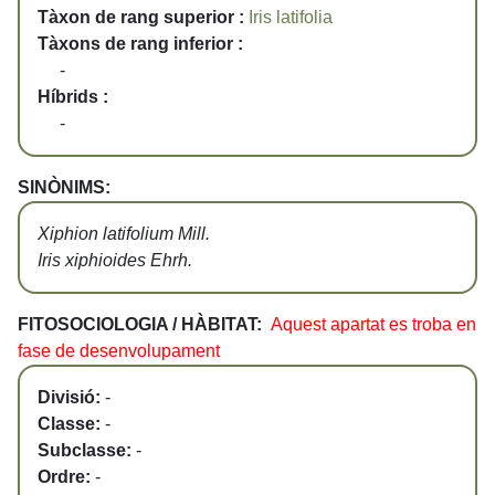
Tàxon de rang superior :
Iris latifolia
Tàxons de rang inferior :
-
Híbrids :
-
SINÒNIMS:
Xiphion latifolium Mill.
Iris xiphioides Ehrh.
FITOSOCIOLOGIA / HÀBITAT:
Aquest apartat es troba en
fase de desenvolupament
Divisió:
-
Classe:
-
Subclasse:
-
Ordre:
-