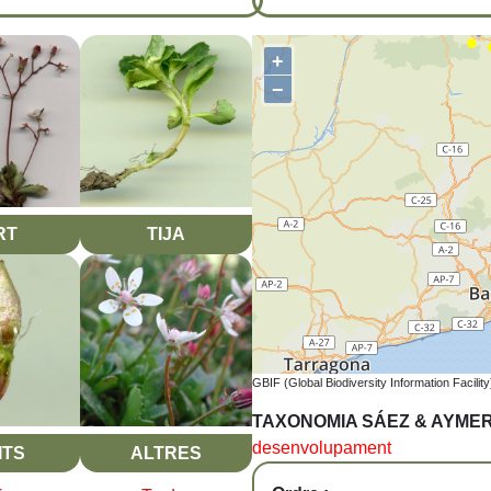
+
−
RT
TIJA
GBIF (Global Biodiversity Information Facility
TAXONOMIA SÁEZ & AYME
desenvolupament
ITS
ALTRES