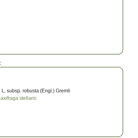
:
s L. subsp. robusta (Engl.) Gremli
axifraga stellaris