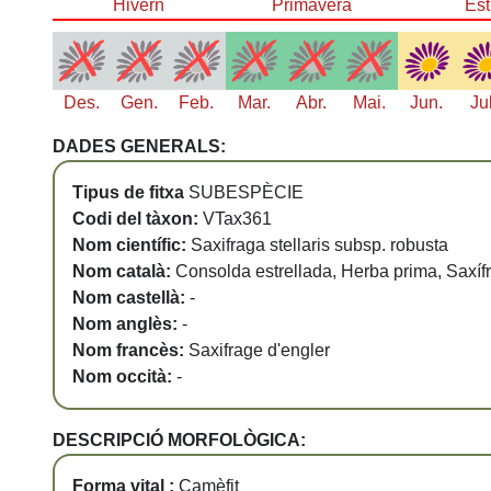
Hivern
Primavera
Est
Des.
Gen.
Feb.
Mar.
Abr.
Mai.
Jun.
Ju
DADES GENERALS:
Tipus de fitxa
SUBESPÈCIE
Codi del tàxon:
VTax361
Nom científic:
Saxifraga stellaris subsp. robusta
Nom català:
Consolda estrellada, Herba prima, Saxíf
Nom castellà:
-
Nom anglès:
-
Nom francès:
Saxifrage d'engler
Nom occità:
-
DESCRIPCIÓ MORFOLÒGICA:
Forma vital :
Camèfit