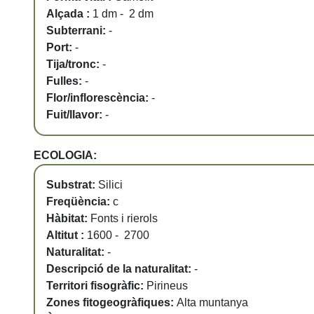
Alçada :
1 dm - 2 dm
Subterrani:
-
Port:
-
Tija/tronc:
-
Fulles:
-
Flor/inflorescència:
-
Fuit/llavor:
-
ECOLOGIA:
Substrat:
Silici
Freqüència:
c
Hàbitat:
Fonts i rierols
Altitut :
1600 - 2700
Naturalitat:
-
Descripció de la naturalitat:
-
Territori fisogràfic:
Pirineus
Zones fitogeogràfiques:
Alta muntanya