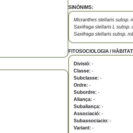
SINÒNIMS:
Micranthes stellaris subsp. 
Saxifraga stellaris L subsp
Saxifraga stellaris subsp. ro
FITOSOCIOLOGIA / HÀBITAT
Divisió:
-
Classe:
-
Subclasse:
-
Ordre:
-
Subordre:
-
Aliança:
-
Subaliança:
-
Associació:
-
Subassociacio:
-
Variant:
-