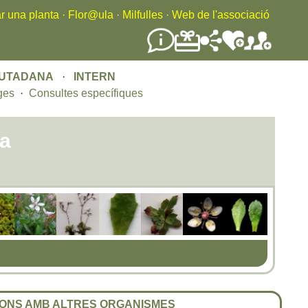
r una planta
·
Flor@ula
·
Milfulles
·
Web de l'associació
IUTADANA
·
INTERN
ges
·
Consultes específiques
ta
ONS AMB ALTRES ORGANISMES