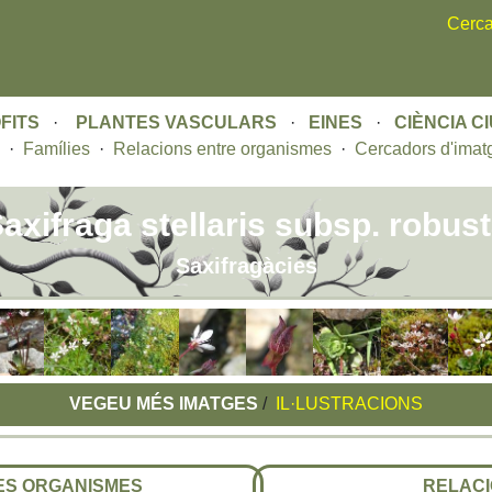
Skip
Cerca
to
main
content
FITS
·
PLANTES VASCULARS
·
EINES
·
CIÈNCIA C
·
Famílies
·
Relacions entre organismes
·
Cercadors d'imat
axifraga stellaris subsp. robus
Saxifragàcies
VEGEU MÉS IMATGES
/
IL·LUSTRACIONS
RES ORGANISMES
RELACI