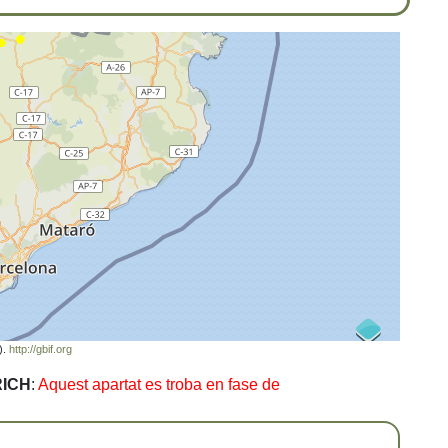
).
http://gbif.org
RICH
:
Aquest apartat es troba en fase de