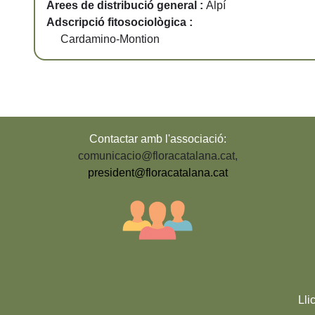
Àrees de distribució general :
Alpí
Adscripció fitosociològica :
Cardamino-Montion
Contactar amb l'associació:
comunicacio@floracatalana.cat
,
president@floracatalana.cat
Lli