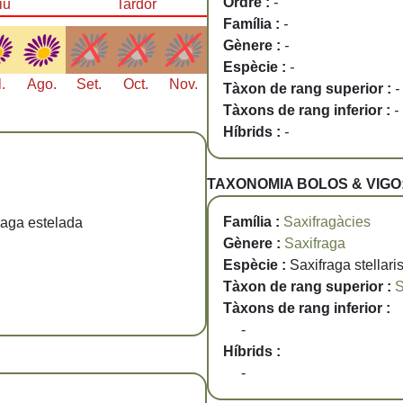
Ordre :
-
iu
Tardor
Família :
-
Gènere :
-
Espècie :
-
l.
Ago.
Set.
Oct.
Nov.
Tàxon de rang superior :
-
Tàxons de rang inferior :
-
Híbrids :
-
TAXONOMIA BOLOS & VIGO
Família :
Saxifragàcies
raga estelada
Gènere :
Saxifraga
Espècie :
Saxifraga stellari
Tàxon de rang superior :
S
Tàxons de rang inferior :
-
Híbrids :
-