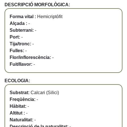
DESCRIPCIÓ MORFOLÒGICA:
Forma vital :
Hemicriptòfit
Alçada :
-
Subterrani:
-
Port:
-
Tija/tronc:
-
Fulles:
-
Flor/inflorescència:
-
Fuit/llavor:
-
ECOLOGIA:
Substrat:
Calcari (Silici)
Freqüència:
-
Hàbitat:
-
Altitut :
-
Naturalitat:
-
Descripció de la naturalitat:
-