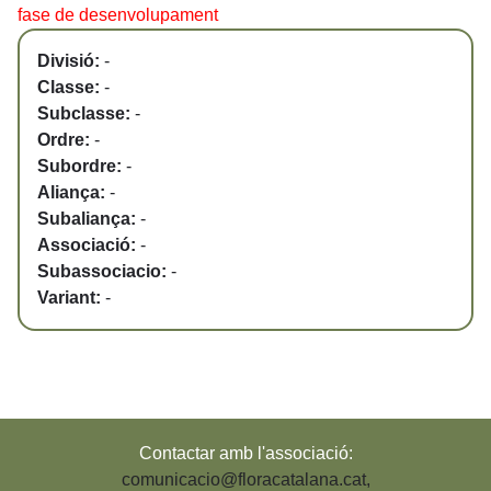
fase de desenvolupament
Divisió:
-
Classe:
-
Subclasse:
-
Ordre:
-
Subordre:
-
Aliança:
-
Subaliança:
-
Associació:
-
Subassociacio:
-
Variant:
-
Contactar amb l'associació:
comunicacio@floracatalana.cat
,