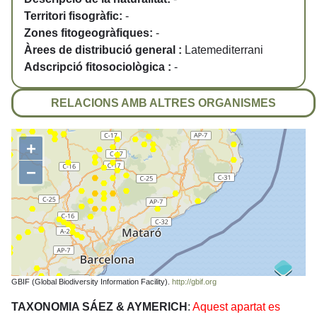
Territori fisogràfic:
-
Zones fitogeogràfiques:
-
Àrees de distribució general :
Latemediterrani
Adscripció fitosociològica :
-
RELACIONS AMB ALTRES ORGANISMES
+
−
GBIF (Global Biodiversity Information Facility).
http://gbif.org
TAXONOMIA SÁEZ & AYMERICH
:
Aquest apartat es