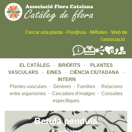
Skip
to
main
content
Cercar una planta
·
Flor@ula
·
Milfulles
·
Web de
l'associació
EL CATÀLEG
·
BRIÒFITS
·
PLANTES
VASCULARS
·
EINES
·
CIÈNCIA CIUTADANA
·
INTERN
Plantes vasculars
·
Gèneres
·
Famílies
·
Relacions
entre organismes
·
Cercadors d'imatges
·
Consultes
específiques
Betula pendula