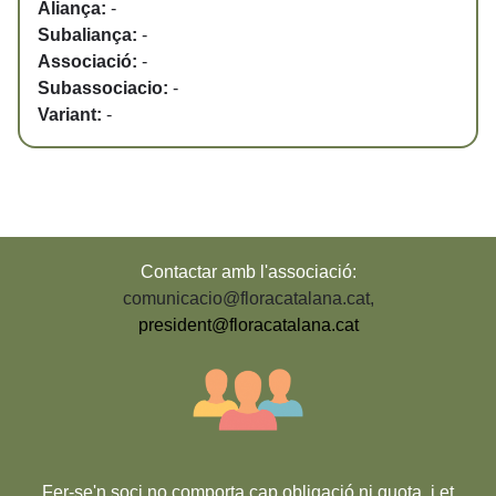
Aliança:
-
Subaliança:
-
Associació:
-
Subassociacio:
-
Variant:
-
Contactar amb l'associació:
comunicacio@floracatalana.cat
,
president@floracatalana.cat
Fer-se'n soci no comporta cap obligació ni quota, i et