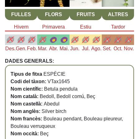
FULLES
FLORS
FRUITS
ALTRES
Hivern
Primavera
Estiu
Tardor
Des.
Gen.
Feb.
Mar.
Abr.
Mai.
Jun.
Jul.
Ago.
Set.
Oct.
Nov.
DADES GENERALS:
Tipus de fitxa
ESPÈCIE
Codi del tàxon:
VTax1645
Nom científic:
Betula pendula
Nom català:
Bedoll, Bedoll comú, Beç
Nom castellà:
Abedul
Nom anglès:
Silver birch
Nom francès:
Bouleau pendant, Bouleau pleureur,
Bouleau verruqueux
Nom occità:
Beç