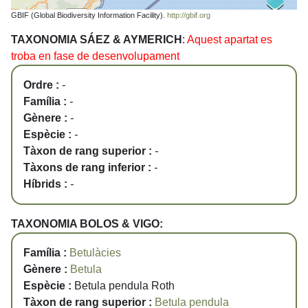
GBIF (Global Biodiversity Information Facility).
http://gbif.org
TAXONOMIA SÁEZ & AYMERICH
:
Aquest apartat es
troba en fase de desenvolupament
Ordre :
-
Família :
-
Gènere :
-
Espècie :
-
Tàxon de rang superior :
-
Tàxons de rang inferior :
-
Híbrids :
-
TAXONOMIA BOLOS & VIGO:
Família :
Betulàcies
Gènere :
Betula
Espècie :
Betula pendula Roth
Tàxon de rang superior :
Betula pendula