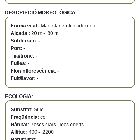
DESCRIPCIÓ MORFOLÒGICA:
Forma vital :
Macrofaneròfit caducifoli
Alçada :
20 m - 30 m
Subterrani:
-
Port:
-
Tija/tronc:
-
Fulles:
-
Flor/inflorescència:
-
Fuit/llavor:
-
ECOLOGIA:
Substrat:
Silici
Freqüència:
cc
Hàbitat:
Boscs clars, llocs oberts
Altitut :
400 - 2200
Naturalitat:
-