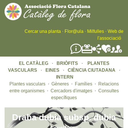
Skip
to
main
content
Cercar una planta
·
Flor@ula
·
Milfulles
·
Web de
l'associació
EL CATÀLEG
·
BRIÒFITS
·
PLANTES
VASCULARS
·
EINES
·
CIÈNCIA CIUTADANA
·
INTERN
Plantes vasculars
·
Gèneres
·
Famílies
·
Relacions
entre organismes
·
Cercadors d'imatges
·
Consultes
específiques
Draba dubia subsp. dubia