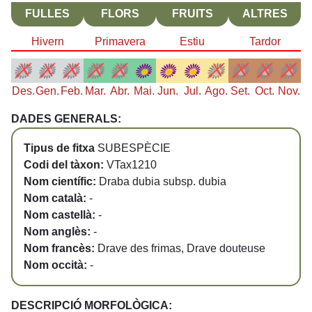
FULLES
FLORS
FRUITS
ALTRES
Hivern
Primavera
Estiu
Tardor
Des.
Gen.
Feb.
Mar.
Abr.
Mai.
Jun.
Jul.
Ago.
Set.
Oct.
Nov.
DADES GENERALS:
Tipus de fitxa
SUBESPÈCIE
Codi del tàxon:
VTax1210
Nom científic:
Draba dubia subsp. dubia
Nom català:
-
Nom castellà:
-
Nom anglès:
-
Nom francès:
Drave des frimas, Drave douteuse
Nom occità:
-
DESCRIPCIÓ MORFOLÒGICA: