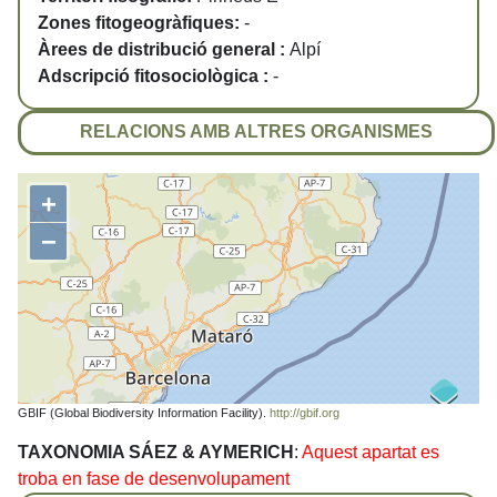
Zones fitogeogràfiques:
-
Àrees de distribució general :
Alpí
Adscripció fitosociològica :
-
RELACIONS AMB ALTRES ORGANISMES
+
−
GBIF (Global Biodiversity Information Facility).
http://gbif.org
TAXONOMIA SÁEZ & AYMERICH
:
Aquest apartat es
troba en fase de desenvolupament