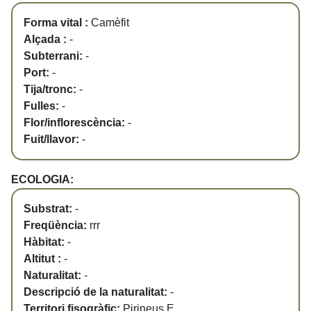
Forma vital :
Camèfit
Alçada :
-
Subterrani:
-
Port:
-
Tija/tronc:
-
Fulles:
-
Flor/inflorescència:
-
Fuit/llavor:
-
ECOLOGIA:
Substrat:
-
Freqüència:
rrr
Hàbitat:
-
Altitut :
-
Naturalitat:
-
Descripció de la naturalitat:
-
Territori fisogràfic:
Pirineus E