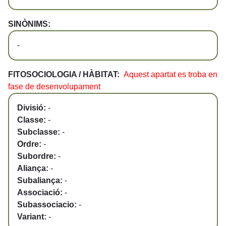
SINÒNIMS:
-
FITOSOCIOLOGIA / HÀBITAT:
Aquest apartat es troba en
fase de desenvolupament
Divisió:
-
Classe:
-
Subclasse:
-
Ordre:
-
Subordre:
-
Aliança:
-
Subaliança:
-
Associació:
-
Subassociacio:
-
Variant:
-