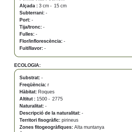
Alçada :
3 cm - 15 cm
Subterrani:
-
Port:
-
Tija/tronc:
-
Fulles:
-
Flor/inflorescència:
-
Fuit/llavor:
-
ECOLOGIA:
Substrat:
-
Freqüència:
r
Hàbitat:
Roques
Altitut :
1500 - 2775
Naturalitat:
-
Descripció de la naturalitat:
-
Territori fisogràfic:
pirineus
Zones fitogeogràfiques:
Alta muntanya