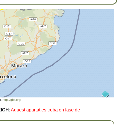
).
http://gbif.org
RICH
:
Aquest apartat es troba en fase de