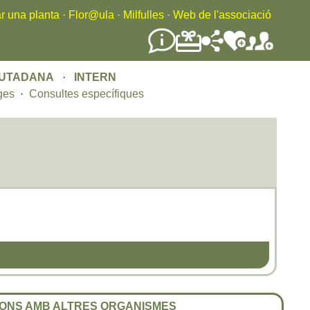
r una planta
·
Flor@ula
·
Milfulles
·
Web de l'associació
IUTADANA
·
INTERN
ges
·
Consultes específiques
ONS AMB ALTRES ORGANISMES