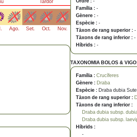
Ordre :
-
iu
Tardor
Família :
-
Gènere :
-
Espècie :
-
l.
Ago.
Set.
Oct.
Nov.
Tàxon de rang superior :
-
Tàxons de rang inferior :
-
Híbrids :
-
TAXONOMIA BOLOS & VIGO
Família :
Crucíferes
Gènere :
Draba
Espècie :
Draba dubia Sute
Tàxon de rang superior :
D
Tàxons de rang inferior :
Draba dubia subsp. dubi
Draba dubia subsp. laev
Híbrids :
-