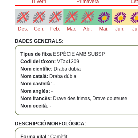
Hivern
Primavera
Est
Des.
Gen.
Feb.
Mar.
Abr.
Mai.
Jun.
Ju
DADES GENERALS:
Tipus de fitxa
ESPÈCIE AMB SUBSP.
Codi del tàxon:
VTax1209
Nom científic:
Draba dubia
Nom català:
Draba dúbia
Nom castellà:
-
Nom anglès:
-
Nom francès:
Drave des frimas, Drave douteuse
Nom occità:
-
DESCRIPCIÓ MORFOLÒGICA:
Forma vital :
Camèfit