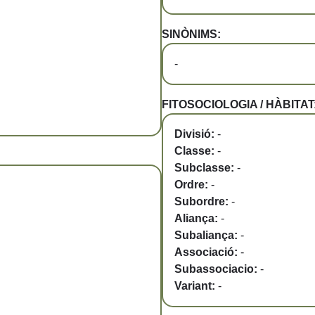
SINÒNIMS:
-
FITOSOCIOLOGIA / HÀBITAT
Divisió:
-
Classe:
-
Subclasse:
-
Ordre:
-
Subordre:
-
Aliança:
-
Subaliança:
-
Associació:
-
Subassociacio:
-
Variant:
-