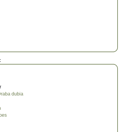
:
r
raba dubia
a
ipes