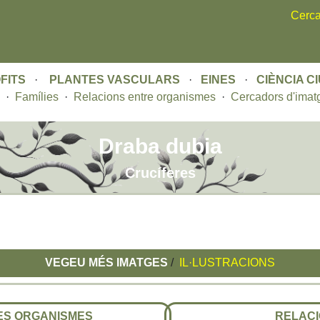
Skip
Cerca
to
main
content
FITS
·
PLANTES VASCULARS
·
EINES
·
CIÈNCIA C
·
Famílies
·
Relacions entre organismes
·
Cercadors d'imat
Draba dubia
Crucíferes
VEGEU MÉS IMATGES
/
IL·LUSTRACIONS
RES ORGANISMES
RELACI