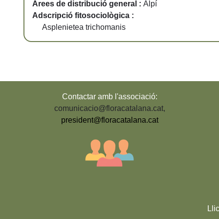
Àrees de distribució general :
Alpí
Adscripció fitosociològica :
Asplenietea trichomanis
Contactar amb l'associació:
comunicacio@floracatalana.cat
,
president@floracatalana.cat
Lli