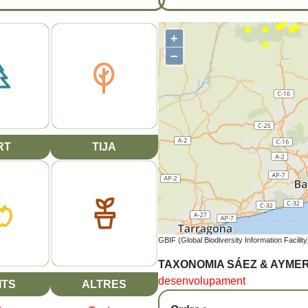
+
−
RT
TIJA
GBIF (Global Biodiversity Information Facility
TAXONOMIA SÁEZ & AYME
desenvolupament
ITS
ALTRES