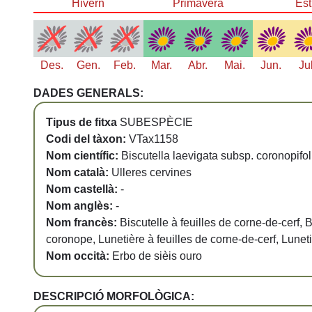
Hivern
Primavera
Est
Des.
Gen.
Feb.
Mar.
Abr.
Mai.
Jun.
Ju
DADES GENERALS:
Tipus de fitxa
SUBESPÈCIE
Codi del tàxon:
VTax1158
Nom científic:
Biscutella laevigata subsp. coronopifol
Nom català:
Ulleres cervines
Nom castellà:
-
Nom anglès:
-
Nom francès:
Biscutelle à feuilles de corne-de-cerf, B
coronope, Lunetière à feuilles de corne-de-cerf, Lunet
Nom occità:
Erbo de sièis ouro
DESCRIPCIÓ MORFOLÒGICA: