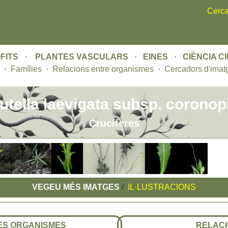
Skip
Cerca
to
main
content
FITS
·
PLANTES VASCULARS
·
EINES
·
CIÈNCIA C
·
Famílies
·
Relacions entre organismes
·
Cercadors d'imat
utella laevigata subsp. coronopi
Crucíferes
VEGEU MÉS IMATGES
/
IL·LUSTRACIONS
RES ORGANISMES
RELACI