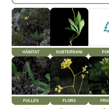
HÀBITAT
SUBTERRANI
PO
FULLES
FLORS
FRU