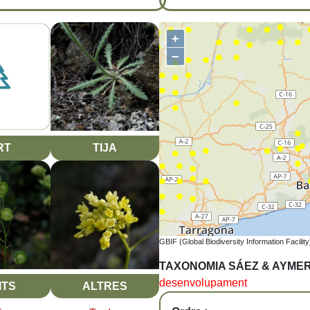
+
−
RT
TIJA
GBIF (Global Biodiversity Information Facility
TAXONOMIA SÁEZ & AYME
desenvolupament
ITS
ALTRES