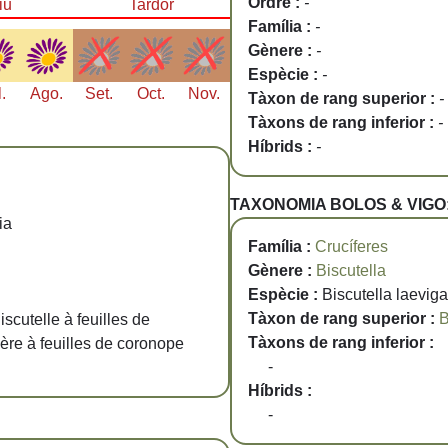
Ordre :
-
iu
Tardor
Família :
-
Gènere :
-
Espècie :
-
l.
Ago.
Set.
Oct.
Nov.
Tàxon de rang superior :
-
Tàxons de rang inferior :
-
Híbrids :
-
TAXONOMIA BOLOS & VIGO
ia
Família :
Crucíferes
Gènere :
Biscutella
Espècie :
Biscutella laeviga
Tàxon de rang superior :
B
iscutelle à feuilles de
Tàxons de rang inferior :
ière à feuilles de coronope
-
Híbrids :
-