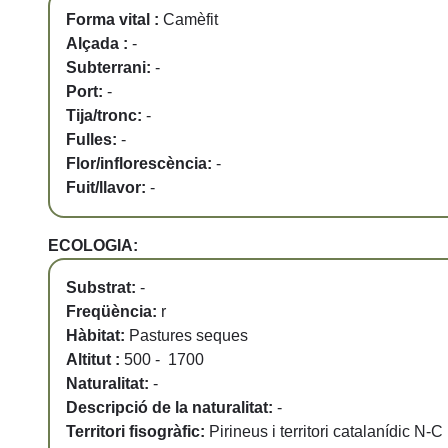
Forma vital :
Camèfit
Alçada :
-
Subterrani:
-
Port:
-
Tija/tronc:
-
Fulles:
-
Flor/inflorescència:
-
Fuit/llavor:
-
ECOLOGIA:
Substrat:
-
Freqüència:
r
Hàbitat:
Pastures seques
Altitut :
500 - 1700
Naturalitat:
-
Descripció de la naturalitat:
-
Territori fisogràfic:
Pirineus i territori catalanídic N-C