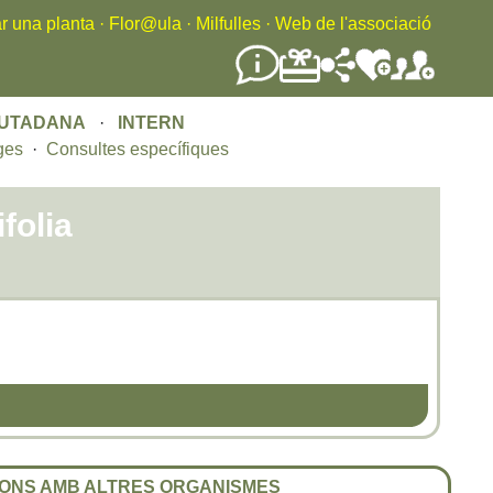
r una planta
·
Flor@ula
·
Milfulles
·
Web de l'associació
IUTADANA
·
INTERN
ges
·
Consultes específiques
folia
ONS AMB ALTRES ORGANISMES