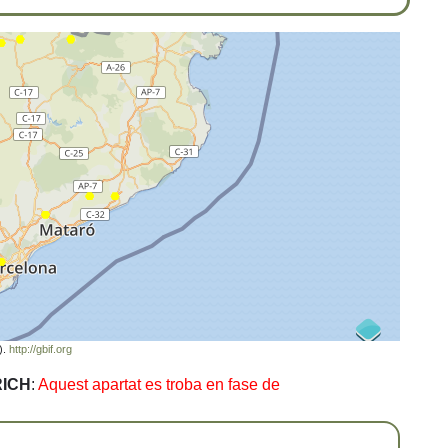
).
http://gbif.org
RICH
:
Aquest apartat es troba en fase de