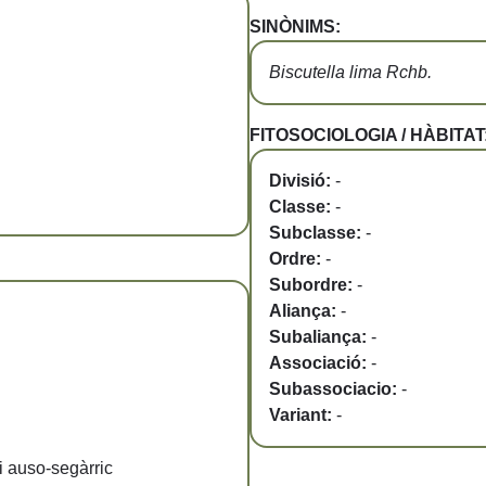
SINÒNIMS:
Biscutella lima Rchb.
FITOSOCIOLOGIA / HÀBITAT
Divisió:
-
Classe:
-
Subclasse:
-
Ordre:
-
Subordre:
-
Aliança:
-
Subaliança:
-
Associació:
-
Subassociacio:
-
Variant:
-
 i auso-segàrric