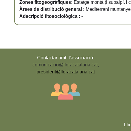
Zones fitogeogràfiques:
Estatge montà (i subalpí, i 
Àrees de distribució general :
Mediterrani muntany
Adscripció fitosociològica :
-
Contactar amb l'associació:
comunicacio@floracatalana.cat
,
president@floracatalana.cat
Lli