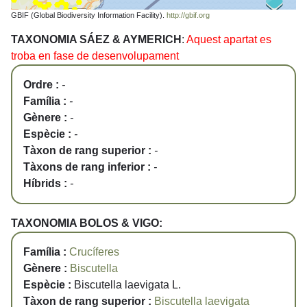
GBIF (Global Biodiversity Information Facility).
http://gbif.org
TAXONOMIA SÁEZ & AYMERICH
:
Aquest apartat es
troba en fase de desenvolupament
Ordre :
-
Família :
-
Gènere :
-
Espècie :
-
Tàxon de rang superior :
-
Tàxons de rang inferior :
-
Híbrids :
-
TAXONOMIA BOLOS & VIGO:
Família :
Crucíferes
Gènere :
Biscutella
Espècie :
Biscutella laevigata L.
Tàxon de rang superior :
Biscutella laevigata