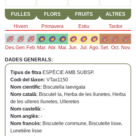
FULLES
FLORS
FRUITS
ALTRES
Hivern
Primavera
Estiu
Tardor
Des.
Gen.
Feb.
Mar.
Abr.
Mai.
Jun.
Jul.
Ago.
Set.
Oct.
Nov.
DADES GENERALS:
Tipus de fitxa
ESPÈCIE AMB SUBSP.
Codi del tàxon:
VTax1150
Nom científic:
Biscutella laevigata
Nom català:
Biscutel·la, Herba de les llunetes, Herba
de les ulleres llunetes, Ulleretes
Nom castellà:
-
Nom anglès:
-
Nom francès:
Biscutelle commune, Biscutelle lisse,
Lunetière lisse