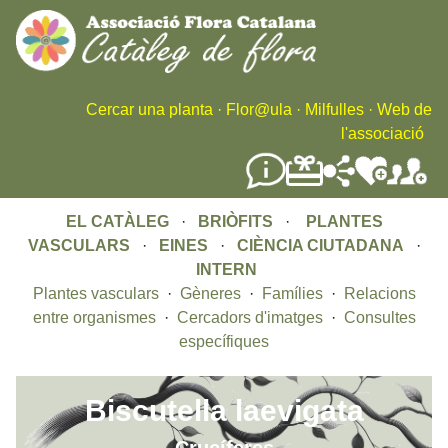
Skip
to
main
content
Cercar una planta
·
Flor@ula
·
Milfulles
·
Web de
l'associació
EL CATÀLEG
·
BRIÒFITS
·
PLANTES
VASCULARS
·
EINES
·
CIÈNCIA CIUTADANA
·
INTERN
Plantes vasculars
·
Gèneres
·
Famílies
·
Relacions
entre organismes
·
Cercadors d'imatges
·
Consultes
específiques
Biscutella laevigata