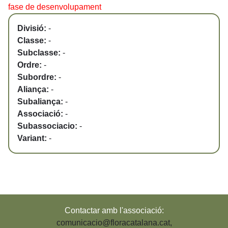
fase de desenvolupament
Divisió:
-
Classe:
-
Subclasse:
-
Ordre:
-
Subordre:
-
Aliança:
-
Subaliança:
-
Associació:
-
Subassociacio:
-
Variant:
-
Contactar amb l'associació:
comunicacio@floracatalana.cat
,