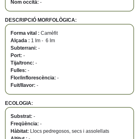
Nom occità:
-
DESCRIPCIÓ MORFOLÒGICA:
Forma vital :
Camèfit
Alçada :
1 Im - 6 Im
Subterrani:
-
Port:
-
Tija/tronc:
-
Fulles:
-
Flor/inflorescència:
-
Fuit/llavor:
-
ECOLOGIA:
Substrat:
-
Freqüència:
-
Hàbitat:
Llocs pedregosos, secs i assolellats
Altitut :
-