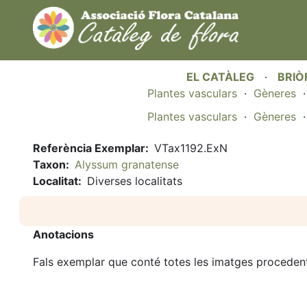
EL CATÀLEG
·
BRIÒ
Plantes vasculars
·
Gèneres
Plantes vasculars
·
Gèneres
Referència Exemplar
VTax1192.ExN
Taxon
Alyssum granatense
Localitat
Diverses localitats
Anotacions
Fals exemplar que conté totes les imatges procedent