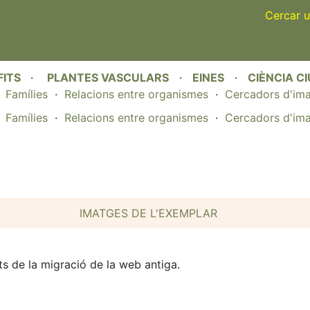
Skip
Cercar u
to
main
content
FITS
·
PLANTES VASCULARS
·
EINES
·
CIÈNCIA C
·
Famílies
·
Relacions entre organismes
·
Cercadors d'im
·
Famílies
·
Relacions entre organismes
·
Cercadors d'im
IMATGES DE L'EXEMPLAR
s de la migració de la web antiga.