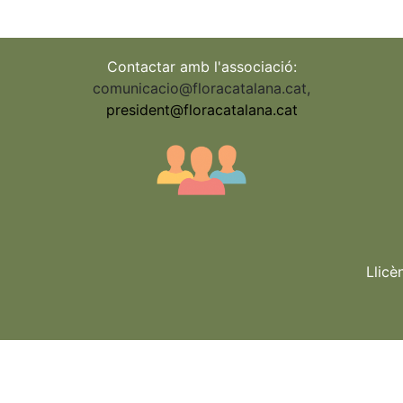
Contactar amb l'associació:
comunicacio@floracatalana.cat
,
president@floracatalana.cat
Llicè