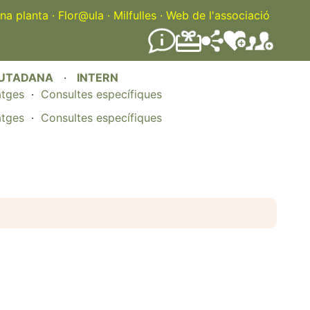
na planta
·
Flor@ula
·
Milfulles
·
Web de l'associació
IUTADANA
·
INTERN
atges
·
Consultes específiques
atges
·
Consultes específiques