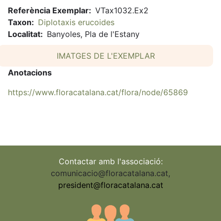
Referència Exemplar
VTax1032.Ex2
Taxon
Diplotaxis erucoides
Localitat
Banyoles, Pla de l'Estany
IMATGES DE L'EXEMPLAR
Anotacions
https://www.floracatalana.cat/flora/node/65869
Contactar amb l'associació:
comunicacio@floracatalana.cat
,
president@floracatalana.cat