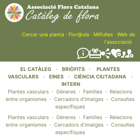
Skip
to
main
content
Cercar una planta
·
Flor@ula
·
Milfulles
·
Web de
l'associació
EL CATÀLEG
·
BRIÒFITS
·
PLANTES
VASCULARS
·
EINES
·
CIÈNCIA CIUTADANA
·
INTERN
Plantes vasculars
·
Gèneres
·
Famílies
·
Relacions
entre organismes
·
Cercadors d'imatges
·
Consultes
específiques
Plantes vasculars
·
Gèneres
·
Famílies
·
Relacions
entre organismes
·
Cercadors d'imatges
·
Consultes
específiques