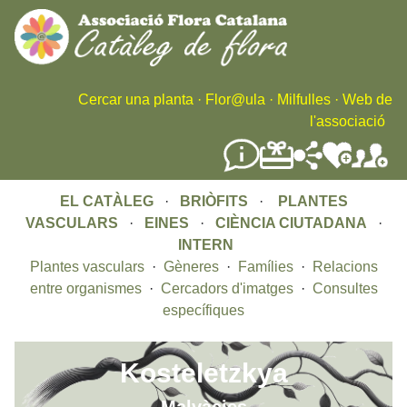
Skip
to
main
content
Cercar una planta
·
Flor@ula
·
Milfulles
·
Web de
l'associació
EL CATÀLEG
·
BRIÒFITS
·
PLANTES
VASCULARS
·
EINES
·
CIÈNCIA CIUTADANA
·
INTERN
Plantes vasculars
·
Gèneres
·
Famílies
·
Relacions
entre organismes
·
Cercadors d'imatges
·
Consultes
específiques
Kosteletzkya