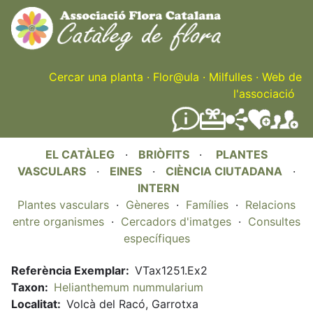
Skip
to
main
content
Cercar una planta
·
Flor@ula
·
Milfulles
·
Web de
l'associació
EL CATÀLEG
·
BRIÒFITS
·
PLANTES
VASCULARS
·
EINES
·
CIÈNCIA CIUTADANA
·
INTERN
Plantes vasculars
·
Gèneres
·
Famílies
·
Relacions
entre organismes
·
Cercadors d'imatges
·
Consultes
específiques
Referència Exemplar
VTax1251.Ex2
Taxon
Helianthemum nummularium
Localitat
Volcà del Racó, Garrotxa