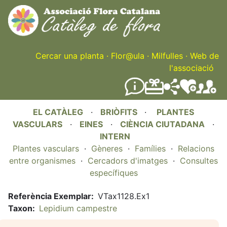
Skip
to
main
content
Cercar una planta
·
Flor@ula
·
Milfulles
·
Web de
l'associació
EL CATÀLEG
·
BRIÒFITS
·
PLANTES
VASCULARS
·
EINES
·
CIÈNCIA CIUTADANA
·
INTERN
Plantes vasculars
·
Gèneres
·
Famílies
·
Relacions
entre organismes
·
Cercadors d'imatges
·
Consultes
específiques
Referència Exemplar
VTax1128.Ex1
Taxon
Lepidium campestre