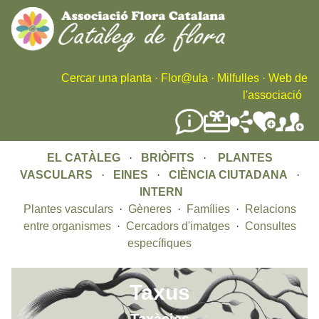
Skip
to
main
content
Cercar una planta
·
Flor@ula
·
Milfulles
·
Web de
l'associació
EL CATÀLEG
·
BRIÒFITS
·
PLANTES
VASCULARS
·
EINES
·
CIÈNCIA CIUTADANA
·
INTERN
Plantes vasculars
·
Gèneres
·
Famílies
·
Relacions
entre organismes
·
Cercadors d'imatges
·
Consultes
específiques
Taxus