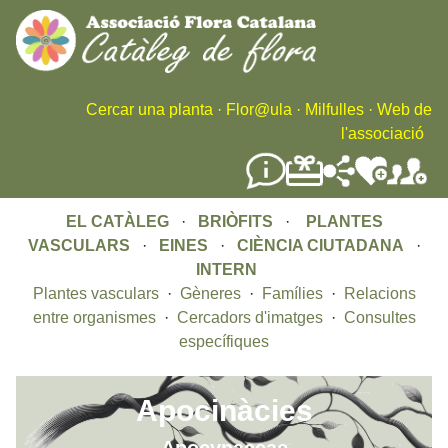
Skip
to
main
content
Cercar una planta
·
Flor@ula
·
Milfulles
·
Web de
l'associació
EL CATÀLEG
·
BRIÒFITS
·
PLANTES
VASCULARS
·
EINES
·
CIÈNCIA CIUTADANA
·
INTERN
Plantes vasculars
·
Gèneres
·
Famílies
·
Relacions
entre organismes
·
Cercadors d'imatges
·
Consultes
específiques
Apocinàcies