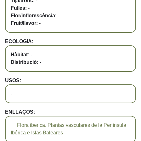
Tija/tronc:
-
Fulles:
-
Flor/inflorescència:
-
Fruit/llavor:
-
ECOLOGIA:
Hàbitat:
-
Distribució:
-
USOS:
-
ENLLAÇOS:
Flora iberica. Plantas vasculares de la Península
Ibérica e Islas Baleares