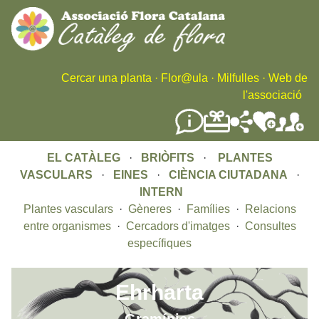
Skip
to
main
content
Cercar una planta
·
Flor@ula
·
Milfulles
·
Web de
l'associació
EL CATÀLEG
·
BRIÒFITS
·
PLANTES
VASCULARS
·
EINES
·
CIÈNCIA CIUTADANA
·
INTERN
Plantes vasculars
·
Gèneres
·
Famílies
·
Relacions
entre organismes
·
Cercadors d'imatges
·
Consultes
específiques
Ehrharta