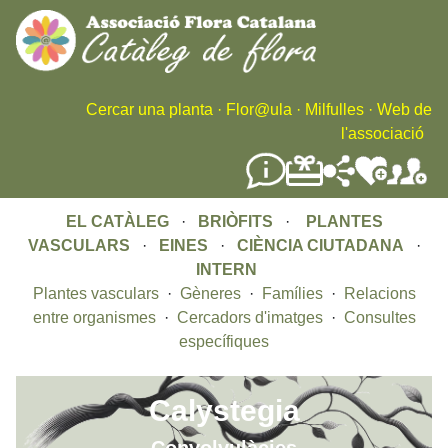
Skip
to
main
content
Cercar una planta
·
Flor@ula
·
Milfulles
·
Web de
l'associació
EL CATÀLEG
·
BRIÒFITS
·
PLANTES
VASCULARS
·
EINES
·
CIÈNCIA CIUTADANA
·
INTERN
Plantes vasculars
·
Gèneres
·
Famílies
·
Relacions
entre organismes
·
Cercadors d'imatges
·
Consultes
específiques
Calystegia