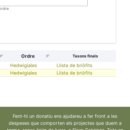
'ordre
Ordre
Taxons finals
Hedwigiales
Llista de briòfits
Hedwigiales
Llista de briòfits
Fent-hi un donatiu ens ajudareu a fer front a les
despeses que comporten els projectes que duem a
terme, sense ànim de lucre, a Flora Catalana. Tots en