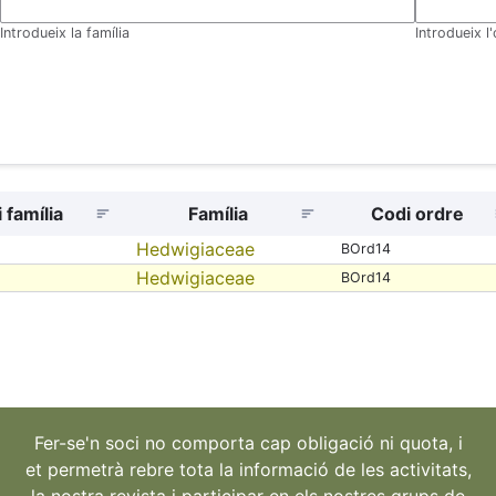
Introdueix la família
Introdueix l
 família
Família
Codi ordre
Hedwigiaceae
BOrd14
Hedwigiaceae
BOrd14
Fer-se'n soci no comporta cap obligació ni quota, i
et permetrà rebre tota la informació de les activitats,
la nostra revista i participar en els nostres grups de