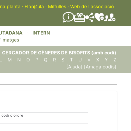
na planta
·
Flor@ula
·
Milfulles
·
Web de l'associació
IUTADANA
·
INTERN
'imatges
CERCADOR DE GÈNERES DE BRIÒFITS (amb codi)
L
·
M
·
N
·
O
·
P
·
Q
·
R
·
S
·
T
·
U
·
V
·
X
·
Y
·
Z
[Ajuda]
[Amaga codis]
e
l codi d'ordre