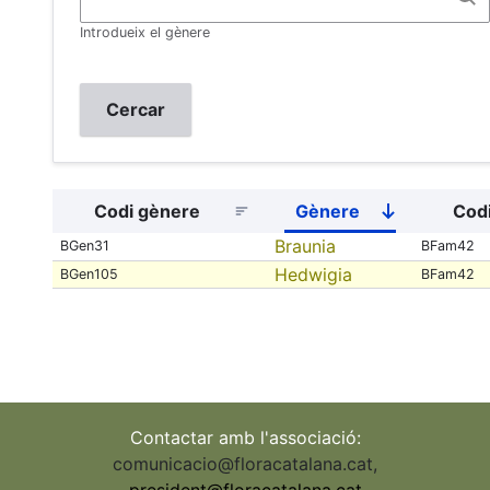
Introdueix el gènere
Codi gènere
Gènere
Codi
Sort
descending
Braunia
BGen31
BFam42
Hedwigia
BGen105
BFam42
Contactar amb l'associació:
comunicacio@floracatalana.cat
,
president@floracatalana.cat