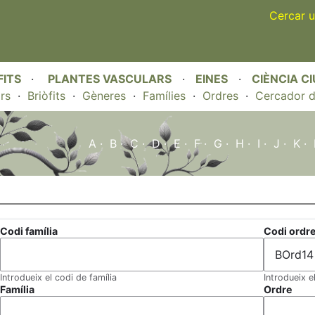
Skip
Cercar u
to
main
content
FITS
·
PLANTES VASCULARS
·
EINES
·
CIÈNCIA C
rs
·
Briòfits
·
Gèneres
·
Famílies
·
Ordres
·
Cercador d
A
·
B
·
C
·
D
·
E
·
F
·
G
·
H
·
I
·
J
·
K
·
Codi família
Codi ordr
Introdueix el codi de família
Introdueix e
Família
Ordre