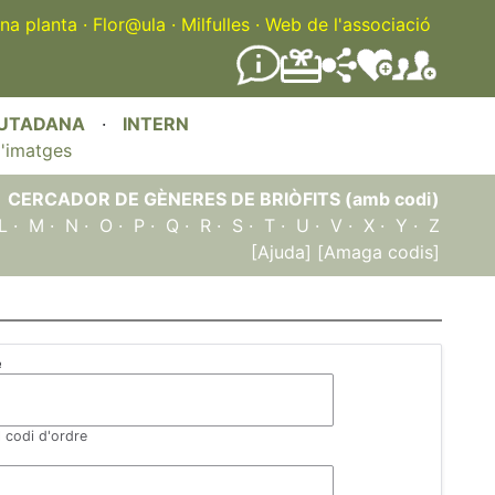
na planta
·
Flor@ula
·
Milfulles
·
Web de l'associació
IUTADANA
·
INTERN
'imatges
CERCADOR DE GÈNERES DE BRIÒFITS (amb codi)
L
·
M
·
N
·
O
·
P
·
Q
·
R
·
S
·
T
·
U
·
V
·
X
·
Y
·
Z
[Ajuda]
[Amaga codis]
e
l codi d'ordre