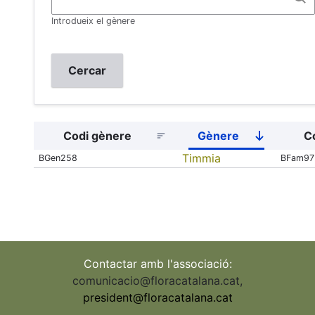
Introdueix el gènere
Codi gènere
Gènere
Co
Sort
descendi
Timmia
BGen258
BFam97
Contactar amb l'associació:
comunicacio@floracatalana.cat
,
president@floracatalana.cat