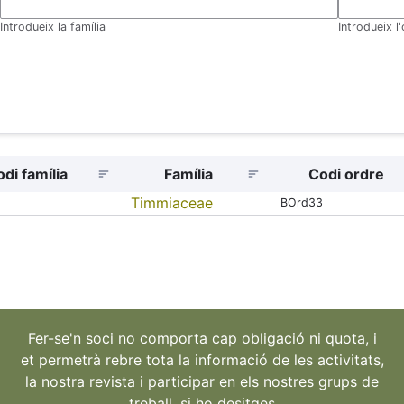
Introdueix la família
Introdueix l
di família
Família
Codi ordre
ng
Timmiaceae
BOrd33
Fer-se'n soci no comporta cap obligació ni quota, i
et permetrà rebre tota la informació de les activitats,
la nostra revista i participar en els nostres grups de
treball, si ho desitges