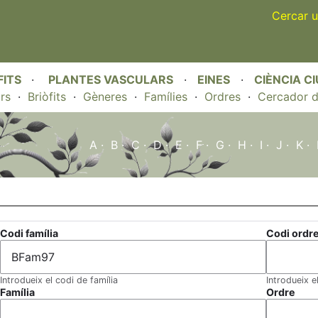
Skip
Cercar u
to
main
content
FITS
·
PLANTES VASCULARS
·
EINES
·
CIÈNCIA C
rs
·
Briòfits
·
Gèneres
·
Famílies
·
Ordres
·
Cercador d
A
·
B
·
C
·
D
·
E
·
F
·
G
·
H
·
I
·
J
·
K
·
Codi família
Codi ordr
Introdueix el codi de família
Introdueix e
Família
Ordre