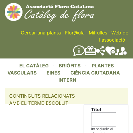
Skip
to
main
content
Cercar una planta
·
Flor@ula
·
Milfulles
·
Web de
l'associació
EL CATÀLEG
·
BRIÒFITS
·
PLANTES
VASCULARS
·
EINES
·
CIÈNCIA CIUTADANA
·
INTERN
CONTINGUTS RELACIONATS
AMB EL TERME ESCOLLIT
Títol
Introdueix el