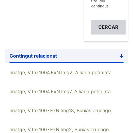
títol del
contingut
Contingut relacionat
Sort
desce
Imatge, VTax1004.ExN.Img2, Alliaria petiolata
Imatge, VTax1004.ExN.Img7, Alliaria petiolata
Imatge, VTax1007.ExN.Img18, Bunias erucago
Imatge, VTax1007.ExN.Img2, Bunias erucago