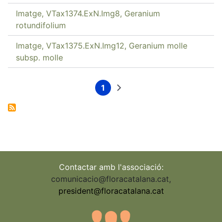
Imatge, VTax1374.ExN.Img8, Geranium
rotundifolium
Imatge, VTax1375.ExN.Img12, Geranium molle
subsp. molle
1
Current
Next
Pagination
page
page
Contactar amb l'associació:
comunicacio@floracatalana.cat
,
president@floracatalana.cat