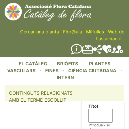
Skip
to
main
content
Cercar una planta
·
Flor@ula
·
Milfulles
·
Web de
l'associació
EL CATÀLEG
·
BRIÒFITS
·
PLANTES
VASCULARS
·
EINES
·
CIÈNCIA CIUTADANA
·
INTERN
CONTINGUTS RELACIONATS
AMB EL TERME ESCOLLIT
Títol
Introdueix el