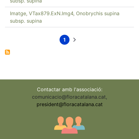
subsp. supina
Imatge, VTax879.ExN.Img4, Onobrychis supina
subsp. supina
1
Current
Next
Pagination
page
page
Contactar amb l'associació:
comunicacio@floracatalana.cat
,
president@floracatalana.cat