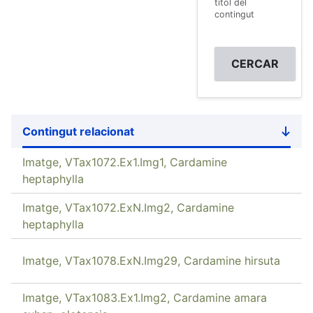
títol del
contingut
Contingut relacionat
Sort
desce
Imatge, VTax1072.Ex1.Img1, Cardamine
heptaphylla
Imatge, VTax1072.ExN.Img2, Cardamine
heptaphylla
Imatge, VTax1078.ExN.Img29, Cardamine hirsuta
Imatge, VTax1083.Ex1.Img2, Cardamine amara