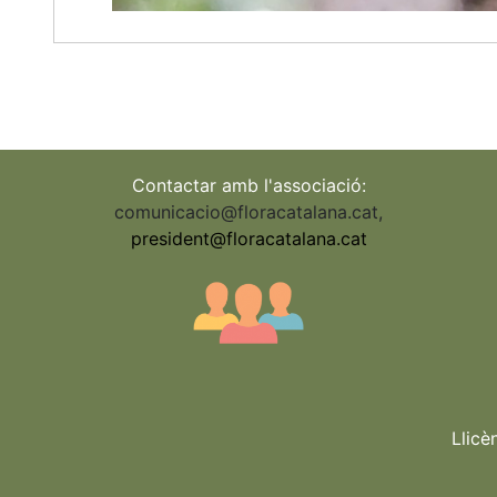
Contactar amb l'associació:
comunicacio@floracatalana.cat
,
president@floracatalana.cat
Llicè