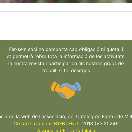
Fer-se'n soci no comporta cap obligació ni quota, i
et permetrà rebre tota la informació de les activitats,
la nostra revista i participar en els nostres grups de
treball, si ho desitges
ncia de la web de l'associació, del Catàleg de Flora i de Milf
Creative Comons
BY-NC-ND
. 2018 (V3.2024)
Associació Flora Catalana