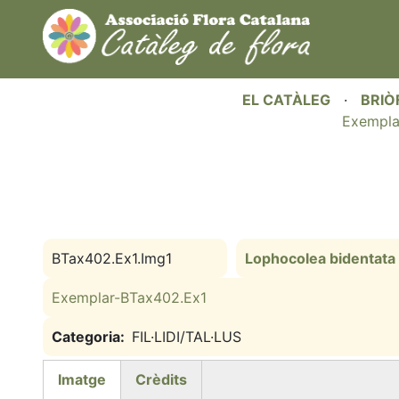
EL CATÀLEG
·
BRIÒ
Exempla
BTax402.Ex1.Img1
Lophocolea bidentata
Exemplar-BTax402.Ex1
Categoria
FIL·LIDI/TAL·LUS
Imatge
Crèdits