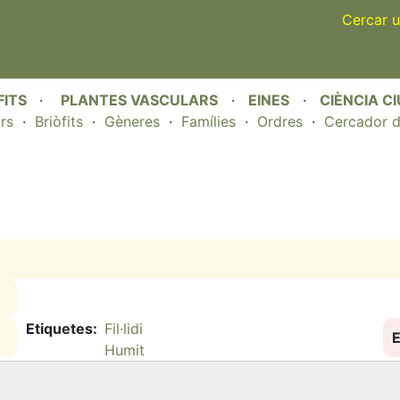
Skip
Cercar u
to
main
content
FITS
·
PLANTES VASCULARS
·
EINES
·
CIÈNCIA C
rs
·
Briòfits
·
Gèneres
·
Famílies
·
Ordres
·
Cercador d
Etiquetes
Fil·lidi
E
Humit