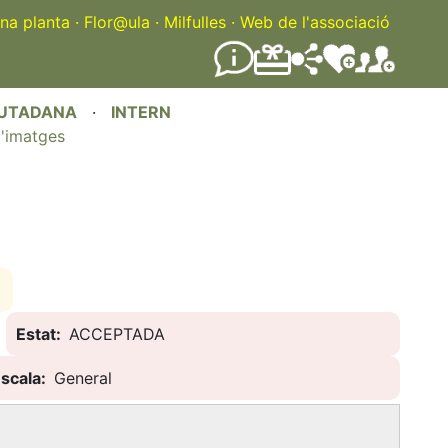
na planta
·
Flor@ula
·
Milfulles
·
Web de l'associació
IUTADANA
·
INTERN
'imatges
Estat
ACCEPTADA
scala
General