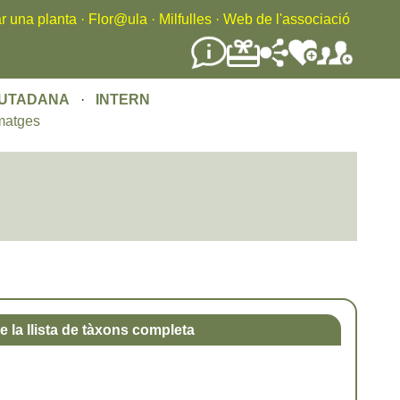
r una planta
·
Flor@ula
·
Milfulles
·
Web de l'associació
IUTADANA
·
INTERN
matges
e la llista de tàxons completa