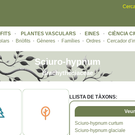
Skip
Cerca
to
main
content
FITS
·
PLANTES VASCULARS
·
EINES
·
CIÈNCIA C
lars
·
Briòfits
·
Gèneres
·
Famílies
·
Ordres
·
Cercador d'i
Sciuro-hypnum
Brachytheciaceae
LLISTA DE TÀXONS:
Veur
Sciuro-hypnum curtum
Sciuro-hypnum glaciale