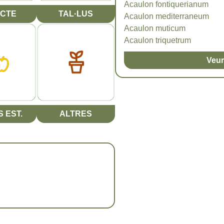
Acaulon fontiquerianum
CTE
TAL·LUS
Acaulon mediterraneum
Acaulon muticum
Acaulon triquetrum
Veur
 EST.
ALTRES