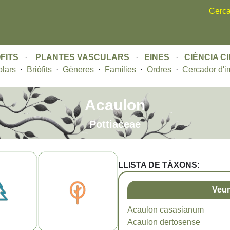
Skip
Cerca
to
main
content
FITS
·
PLANTES VASCULARS
·
EINES
·
CIÈNCIA C
lars
·
Briòfits
·
Gèneres
·
Famílies
·
Ordres
·
Cercador d'i
Acaulon
Pottiaceae
LLISTA DE TÀXONS:
Veur
Acaulon casasianum
Acaulon dertosense