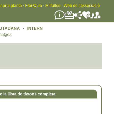
r una planta
·
Flor@ula
·
Milfulles
·
Web de l'associació
IUTADANA
·
INTERN
matges
e la llista de tàxons completa