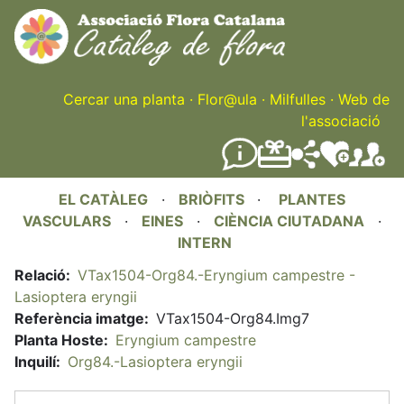
Skip
to
main
content
Cercar una planta
·
Flor@ula
·
Milfulles
·
Web de
l'associació
EL CATÀLEG
·
BRIÒFITS
·
PLANTES
VASCULARS
·
EINES
·
CIÈNCIA CIUTADANA
·
INTERN
Relació
VTax1504-Org84.-Eryngium campestre -
Lasioptera eryngii
Referència imatge
VTax1504-Org84.Img7
Planta Hoste
Eryngium campestre
Inquilí
Org84.-Lasioptera eryngii