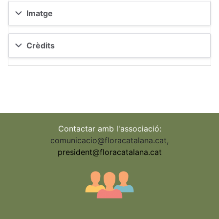
Imatge
Crèdits
Contactar amb l'associació:
comunicacio@floracatalana.cat
,
president@floracatalana.cat