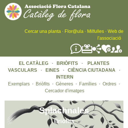
Skip
to
main
content
Cercar una planta
·
Flor@ula
·
Milfulles
·
Web de
l'associació
EL CATÀLEG
·
BRIÒFITS
·
PLANTES
VASCULARS
·
EINES
·
CIÈNCIA CIUTADANA
·
INTERN
Exemplars
·
Briòfits
·
Gèneres
·
Famílies
·
Ordres
·
Cercador d'imatges
Splachnales
Briòfits