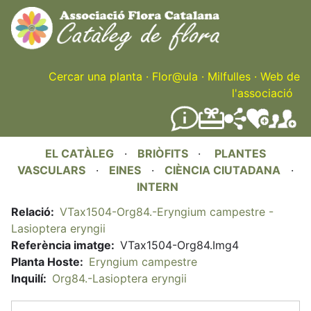
Skip
to
main
content
Cercar una planta
·
Flor@ula
·
Milfulles
·
Web de
l'associació
EL CATÀLEG
·
BRIÒFITS
·
PLANTES
VASCULARS
·
EINES
·
CIÈNCIA CIUTADANA
·
INTERN
Relació
VTax1504-Org84.-Eryngium campestre -
Lasioptera eryngii
Referència imatge
VTax1504-Org84.Img4
Planta Hoste
Eryngium campestre
Inquilí
Org84.-Lasioptera eryngii