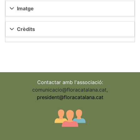
Imatge
Crèdits
Contactar amb l'associació:
comunicacio@floracatalana.cat
,
president@floracatalana.cat