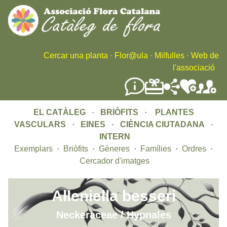
Skip
to
main
content
Cercar una planta
·
Flor@ula
·
Milfulles
·
Web de
l'associació
EL CATÀLEG
·
BRIÒFITS
·
PLANTES
VASCULARS
·
EINES
·
CIÈNCIA CIUTADANA
·
INTERN
Exemplars
·
Briòfits
·
Gèneres
·
Famílies
·
Ordres
·
Cercador d'imatges
Alleniella besseri
Neckeraceae / Hypnales