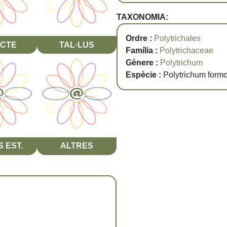
TAXONOMIA:
Ordre :
Polytrichales
CTE
TAL·LUS
Família :
Polytrichaceae
Gènere :
Polytrichum
Espècie :
Polytrichum for
 EST.
ALTRES