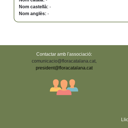
Nom castellà:
-
Nom anglès:
-
Contactar amb l'associació:
comunicacio@floracatalana.cat
,
president@floracatalana.cat
Lli