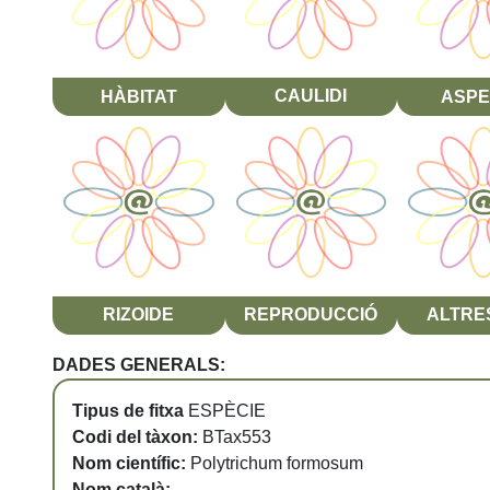
HÀBITAT
CAULIDI
ASPE
RIZOIDE
REPRODUCCIÓ
ALTRES
DADES GENERALS:
Tipus de fitxa
ESPÈCIE
Codi del tàxon:
BTax553
Nom científic:
Polytrichum formosum
Nom català:
-