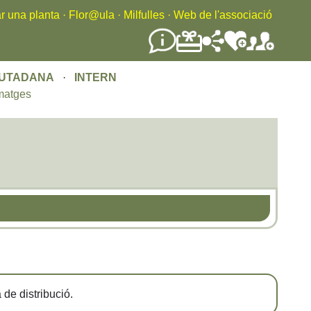
r una planta
·
Flor@ula
·
Milfulles
·
Web de l'associació
IUTADANA
·
INTERN
matges
de distribució.