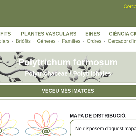
Skip
Cerca
to
main
content
FITS
·
PLANTES VASCULARS
·
EINES
·
CIÈNCIA C
lars
·
Briòfits
·
Gèneres
·
Famílies
·
Ordres
·
Cercador d'i
Polytrichum formosum
Polytrichaceae / Polytrichales
VEGEU MÉS IMATGES
MAPA DE DISTRIBUCIÓ:
No disposem d'aquest mapa 