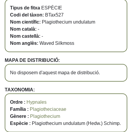
Tipus de fitxa
ESPÈCIE
Codi del tàxon:
BTax527
Nom científic:
Plagiothecium undulatum
Nom català:
-
Nom castellà:
-
Nom anglès:
Waved Silkmoss
MAPA DE DISTRIBUCIÓ:
No disposem d'aquest mapa de distribució.
TAXONOMIA:
Ordre :
Hypnales
Família :
Plagiotheciaceae
Gènere :
Plagiothecium
Espècie :
Plagiothecium undulatum (Hedw.) Schimp.