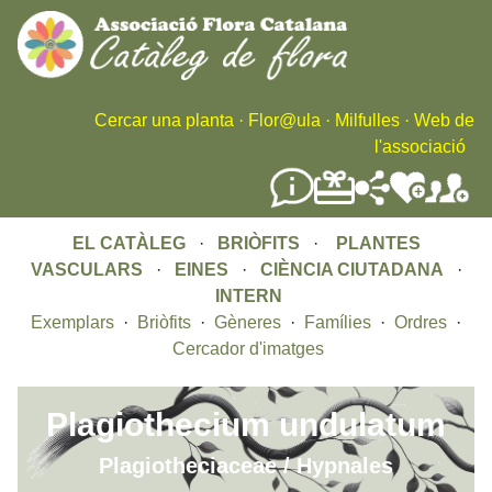
Skip
to
main
content
Cercar una planta
·
Flor@ula
·
Milfulles
·
Web de
l'associació
EL CATÀLEG
·
BRIÒFITS
·
PLANTES
VASCULARS
·
EINES
·
CIÈNCIA CIUTADANA
·
INTERN
Exemplars
·
Briòfits
·
Gèneres
·
Famílies
·
Ordres
·
Cercador d'imatges
Plagiothecium undulatum
Plagiotheciaceae / Hypnales