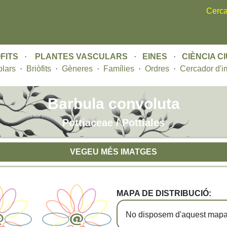
Skip
Cerca
to
main
content
FITS
·
PLANTES VASCULARS
·
EINES
·
CIÈNCIA C
lars
·
Briòfits
·
Gèneres
·
Famílies
·
Ordres
·
Cercador d'i
Barbula convoluta
Pottiaceae / Pottiales
VEGEU MÉS IMATGES
MAPA DE DISTRIBUCIÓ:
No disposem d'aquest mapa 