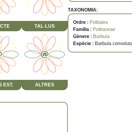
TAXONOMIA:
Ordre :
Pottiales
CTE
TAL·LUS
Família :
Pottiaceae
Gènere :
Barbula
Espècie :
Barbula convolut
 EST.
ALTRES