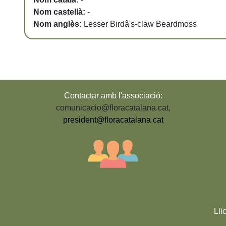
Nom castellà:
-
Nom anglès:
Lesser Birdâ's-claw Beardmoss
Contactar amb l'associació:
comunicacio@floracatalana.cat
,
president@floracatalana.cat
Lli