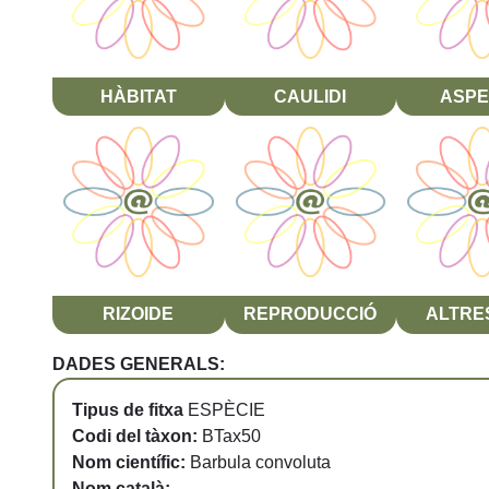
HÀBITAT
CAULIDI
ASPE
RIZOIDE
REPRODUCCIÓ
ALTRES
DADES GENERALS:
Tipus de fitxa
ESPÈCIE
Codi del tàxon:
BTax50
Nom científic:
Barbula convoluta
Nom català:
-