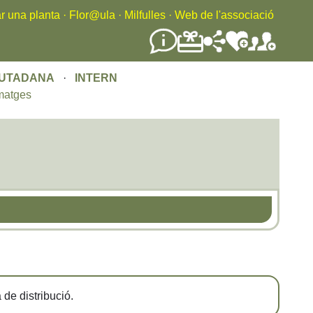
r una planta
·
Flor@ula
·
Milfulles
·
Web de l'associació
IUTADANA
·
INTERN
matges
de distribució.