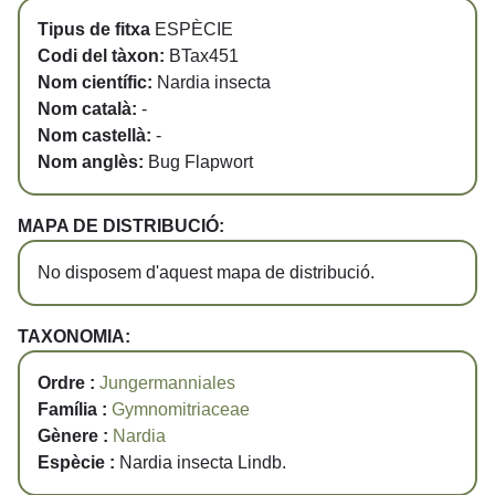
Tipus de fitxa
ESPÈCIE
Codi del tàxon:
BTax451
Nom científic:
Nardia insecta
Nom català:
-
Nom castellà:
-
Nom anglès:
Bug Flapwort
MAPA DE DISTRIBUCIÓ:
No disposem d'aquest mapa de distribució.
TAXONOMIA:
Ordre :
Jungermanniales
Família :
Gymnomitriaceae
Gènere :
Nardia
Espècie :
Nardia insecta Lindb.