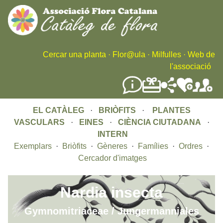
Skip
to
main
content
Cercar una planta
·
Flor@ula
·
Milfulles
·
Web de
l'associació
EL CATÀLEG
·
BRIÒFITS
·
PLANTES
VASCULARS
·
EINES
·
CIÈNCIA CIUTADANA
·
INTERN
Exemplars
·
Briòfits
·
Gèneres
·
Famílies
·
Ordres
·
Cercador d'imatges
Nardia insecta
Gymnomitriaceae / Jungermanniales