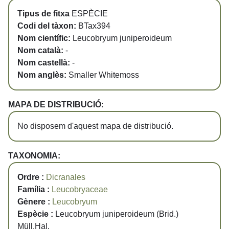
Tipus de fitxa
ESPÈCIE
Codi del tàxon:
BTax394
Nom científic:
Leucobryum juniperoideum
Nom català:
-
Nom castellà:
-
Nom anglès:
Smaller Whitemoss
MAPA DE DISTRIBUCIÓ:
No disposem d'aquest mapa de distribució.
TAXONOMIA:
Ordre :
Dicranales
Família :
Leucobryaceae
Gènere :
Leucobryum
Espècie :
Leucobryum juniperoideum (Brid.)
Müll.Hal.