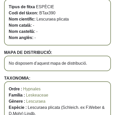
Tipus de fitxa
ESPÈCIE
Codi del tàxon:
BTax390
Nom científic:
Lescuraea plicata
Nom català:
-
Nom castellà:
-
Nom anglès:
-
MAPA DE DISTRIBUCIÓ:
No disposem d'aquest mapa de distribució.
TAXONOMIA:
Ordre :
Hypnales
Família :
Leskeaceae
Gènere :
Lescuraea
Espècie :
Lescuraea plicata (Schleich. ex F.Weber &
D.Mohr) Lindb.