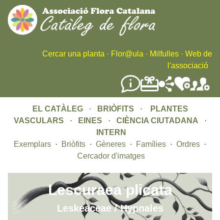
Skip
to
main
content
Cercar una planta
·
Flor@ula
·
Milfulles
·
Web de
l'associació
EL CATÀLEG
·
BRIÒFITS
·
PLANTES
VASCULARS
·
EINES
·
CIÈNCIA CIUTADANA
·
INTERN
Exemplars
·
Briòfits
·
Gèneres
·
Famílies
·
Ordres
·
Cercador d'imatges
Lescuraea plicata
Leskeaceae / Hypnales