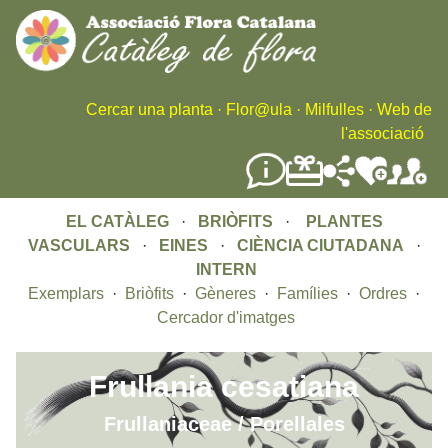
Skip
to
main
content
Cercar una planta
·
Flor@ula
·
Milfulles
·
Web de
l'associació
EL CATÀLEG
·
BRIÒFITS
·
PLANTES
VASCULARS
·
EINES
·
CIÈNCIA CIUTADANA
·
INTERN
Exemplars
·
Briòfits
·
Gèneres
·
Famílies
·
Ordres
·
Cercador d'imatges
Frullania cesatiana
Frullaniaceae / Porellales