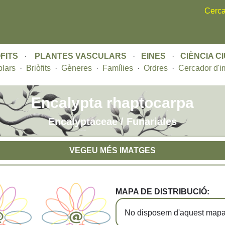
Skip
Cerca
to
main
content
FITS
·
PLANTES VASCULARS
·
EINES
·
CIÈNCIA C
lars
·
Briòfits
·
Gèneres
·
Famílies
·
Ordres
·
Cercador d'i
Encalypta rhaptocarpa
Encalyptaceae / Funariales
VEGEU MÉS IMATGES
MAPA DE DISTRIBUCIÓ:
No disposem d'aquest mapa 