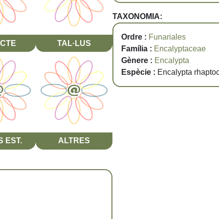
TAXONOMIA:
Ordre :
Funariales
CTE
TAL·LUS
Família :
Encalyptaceae
Gènere :
Encalypta
Espècie :
Encalypta rhapto
 EST.
ALTRES