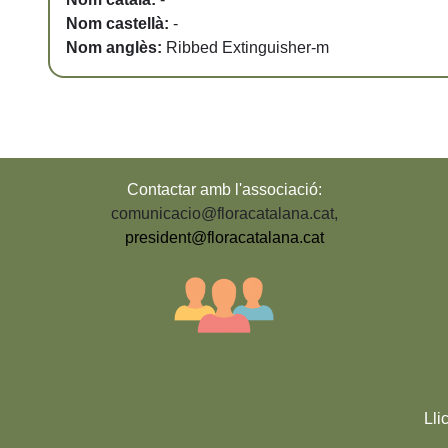
Nom castellà:
-
Nom anglès:
Ribbed Extinguisher-m
Contactar amb l'associació:
comunicacio@floracatalana.cat
,
president@floracatalana.cat
Lli