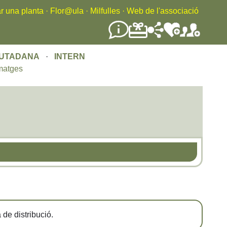
r una planta
·
Flor@ula
·
Milfulles
·
Web de l'associació
IUTADANA
·
INTERN
matges
de distribució.