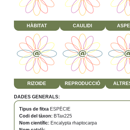
HÀBITAT
CAULIDI
ASPE
RIZOIDE
REPRODUCCIÓ
ALTRES
DADES GENERALS:
Tipus de fitxa
ESPÈCIE
Codi del tàxon:
BTax225
Nom científic:
Encalypta rhaptocarpa
Nom català:
-