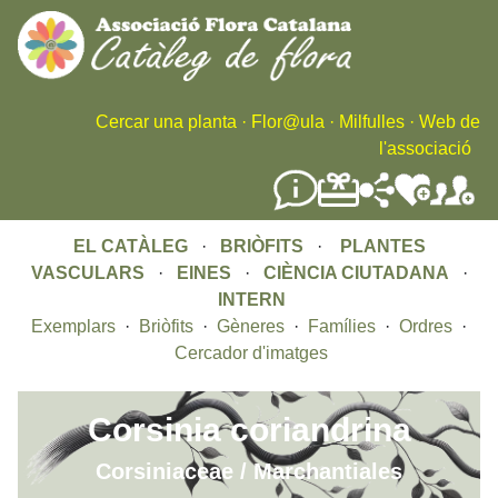
Skip
to
main
content
Cercar una planta
·
Flor@ula
·
Milfulles
·
Web de
l'associació
EL CATÀLEG
·
BRIÒFITS
·
PLANTES
VASCULARS
·
EINES
·
CIÈNCIA CIUTADANA
·
INTERN
Exemplars
·
Briòfits
·
Gèneres
·
Famílies
·
Ordres
·
Cercador d'imatges
Corsinia coriandrina
Corsiniaceae / Marchantiales