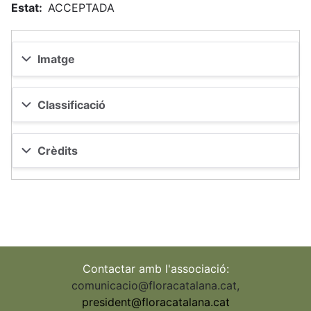
Estat
ACCEPTADA
Imatge
Classificació
Crèdits
Contactar amb l'associació:
comunicacio@floracatalana.cat
,
president@floracatalana.cat