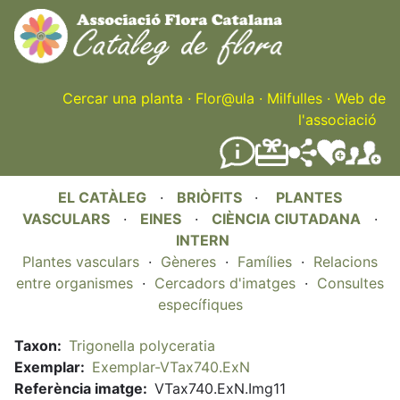
Skip
to
main
content
Cercar una planta
·
Flor@ula
·
Milfulles
·
Web de
l'associació
EL CATÀLEG
·
BRIÒFITS
·
PLANTES
VASCULARS
·
EINES
·
CIÈNCIA CIUTADANA
·
INTERN
Plantes vasculars
·
Gèneres
·
Famílies
·
Relacions
entre organismes
·
Cercadors d'imatges
·
Consultes
específiques
Taxon
Trigonella polyceratia
Exemplar
Exemplar-VTax740.ExN
Referència imatge
VTax740.ExN.Img11