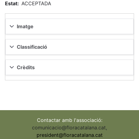
Estat
ACCEPTADA
Imatge
Classificació
Crèdits
Contactar amb l'associació:
comunicacio@floracatalana.cat
,
president@floracatalana.cat