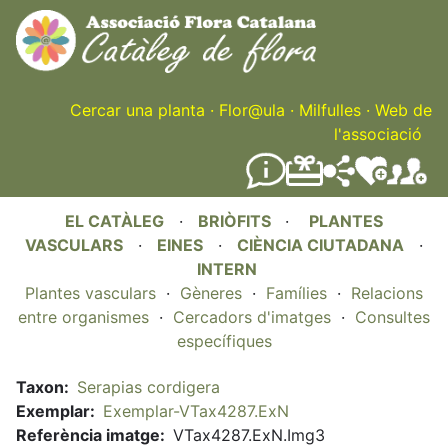
Skip
to
main
content
Cercar una planta
·
Flor@ula
·
Milfulles
·
Web de
l'associació
EL CATÀLEG
·
BRIÒFITS
·
PLANTES
VASCULARS
·
EINES
·
CIÈNCIA CIUTADANA
·
INTERN
Plantes vasculars
·
Gèneres
·
Famílies
·
Relacions
entre organismes
·
Cercadors d'imatges
·
Consultes
específiques
Taxon
Serapias cordigera
Exemplar
Exemplar-VTax4287.ExN
Referència imatge
VTax4287.ExN.Img3